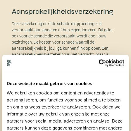
Aansprakelijkheidsverzekering
Deze verzekering dekt de schade die jij per ongeluk
veroorzaakt aan anderen of hun eigendommen. Dit geldt
ook voor de schade die veroorzaakt wordt door jouw
bezittingen. De kosten voor schade waarbij de
aansprakelijkheid bij jou ligt, kunnen flink oplopen. Een
aansprakelijkheidsverzekering is niet verplicht, maar is
zeker aan te raden.
Inboedelverzekering
Deze website maakt gebruik van cookies
We gebruiken cookies om content en advertenties te
Een inboedelverzekering wordt vaak gecombineerd met een
personaliseren, om functies voor social media te bieden
opstalverzekering, die alleen je woning beschermd. Deze
en om ons websiteverkeer te analyseren. Ook delen we
verzekering dekt schade aan spullen in je woning tegen
risico’s als waterschade, brand en inbraak. Ook de
informatie over uw gebruik van onze site met onze
inboedelverzekering is niet verplicht, maar wel erg aan te
partners voor social media, adverteren en analyse. Deze
raden en heb je altijd nog een verzekering om op terug te
partners kunnen deze gegevens combineren met andere