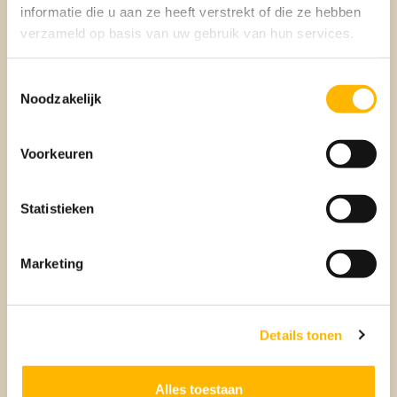
vallen.
informatie die u aan ze heeft verstrekt of die ze hebben
verzameld op basis van uw gebruik van hun services.
Rechtsbijstandverzekering
Toestemmingsselectie
Noodzakelijk
Met een rechtsbijstandverzekering ben je verzekerd van
juridische hulp en advies bij een conflict, waaronder woning
gerelateerde conflicten zoals burenruzies of verbouwingen.
Voorkeuren
Deze kunnen flink uit de hand lopen en dan is het fijn dat je
kan rekenen op juridische hulp.
Statistieken
Reisverzekering
Marketing
Ga je meerdere keren per jaar op vakantie? Dan is het
handig om een doorlopende reisverzekering af te sluiten. Je
bent dan onder andere verzekerd voor verlies of diefstal van
Details tonen
bagage, hulp bij een ongeluk of ziekenhuisopname en
langer verblijf door een natuurramp of schade. Je kunt er
ook voor kiezen om het te combineren met een
Alles toestaan