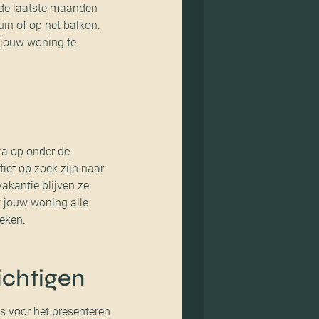
n de laatste maanden
uin of op het balkon.
n jouw woning te
ra op onder de
ief op zoek zijn naar
akantie blijven ze
t jouw woning alle
oeken.
ichtigen
us voor het presenteren