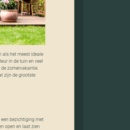
n als het meest ideale
eur in de tuin en veel
t de zomervakantie.
t zijn de grootste
r een bezichtiging met
en open en laat zien