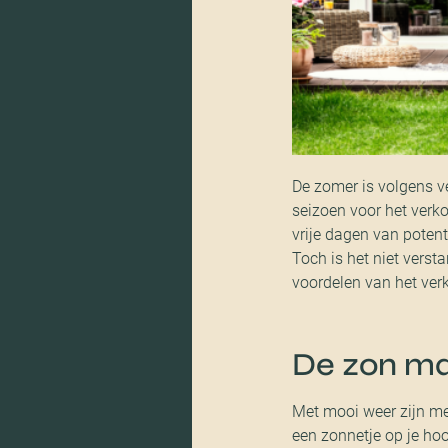
De zomer is volgens ve
seizoen voor het verko
vrije dagen van potent
Toch is het niet vers
voordelen van het ver
De zon ma
Met mooi weer zijn men
een zonnetje op je hoo