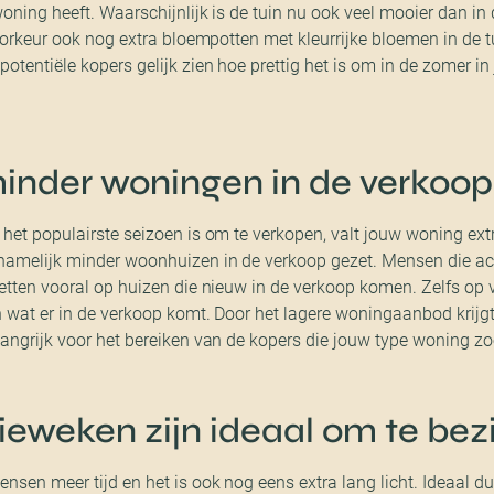
woning heeft. Waarschijnlijk is de tuin nu ook veel mooier dan i
voorkeur ook nog extra bloempotten met kleurrijke bloemen in de t
otentiële kopers gelijk zien hoe prettig het is om in de zomer i
minder woningen in de verkoop
 het populairste seizoen is om te verkopen, valt jouw woning ext
namelijk minder woonhuizen in de verkoop gezet. Mensen die act
etten vooral op huizen die nieuw in de verkoop komen. Zelfs op v
n wat er in de verkoop komt. Door het lagere woningaanbod krijg
langrijk voor het bereiken van de kopers die jouw type woning z
ieweken zijn ideaal om te bez
sen meer tijd en het is ook nog eens extra lang licht. Ideaal d