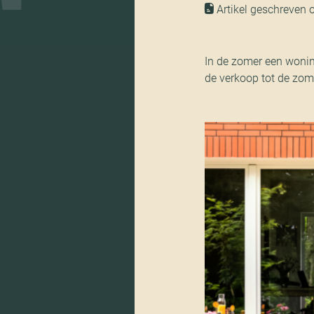
Artikel geschreven o
In de zomer een wonin
de verkoop tot de zome