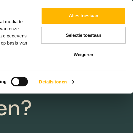
Powered by
Translate
Alles toestaan
W
HYPOTHEKEN
EXTRA DIENSTEN
al media te
 van onze
Selectie toestaan
deze gegevens
 op basis van
Weigeren
n de
ing
Details tonen
en?