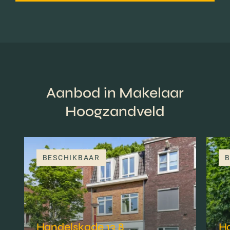
Aanbod in Makelaar
Hoogzandveld
BESCHIKBAAR
B
Handelskade 13 8
H