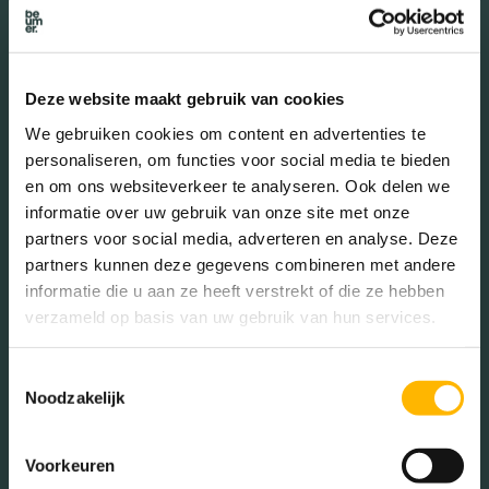
Deze website maakt gebruik van cookies
We gebruiken cookies om content en advertenties te
personaliseren, om functies voor social media te bieden
en om ons websiteverkeer te analyseren. Ook delen we
informatie over uw gebruik van onze site met onze
Makelaar Hoogzandveld,
partners voor social media, adverteren en analyse. Deze
partners kunnen deze gegevens combineren met andere
een huis kopen
informatie die u aan ze heeft verstrekt of die ze hebben
verzameld op basis van uw gebruik van hun services.
Toestemmingsselectie
Overweeg je om een huis te kopen in deze wijk? Op dit moment
Noodzakelijk
verloopt de verkoop van woningen hier erg vlot, wat het vinden
van een huis in deze wijk een uitdaging kan maken. Maar maak
je geen zorgen, we staan klaar om je te begeleiden bij je
Voorkeuren
zoektocht en de uiteindelijke aankoop van jouw droomwoning.