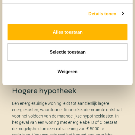
investeren in energiezuinige woningen. Deze financiële
voordelen zijn niet beperkt tot de initiële aankoop, maar
Details tonen
strekken zich ook uit tot situaties waarin een bestaande
woning aanzienlijk verduurzaamd wordt na een
verbouwing. Het loont dus de moeite om te ontdekken
Alles toestaan
welke financiële mogelijkheden beschikbaar zijn en hoe deze
kunnen bijdragen aan zowel een milieuvriendelijke levensstijl
als aan gunstige hypotheekvoorwaarden. Laat ons je
Selectie toestaan
helpen met de juiste hypotheekkeuze, vergelijk meer dan 40
aanbieders. Maak snel
online
een afspraak voor deskundig
advies.
Weigeren
Hogere hypotheek
Een energiezuinige woning leidt tot aanzienlijk lagere
energiekosten, waardoor er financiële ademruimte ontstaat
voor het voldoen van de maandelijkse hypotheeklasten. In
het geval van een woning met energielabel D of C bestaat
de mogelijkheid om een extra lening van € 5000 te
verkrijgen. Voor een huis met het hoogst haalbare label,