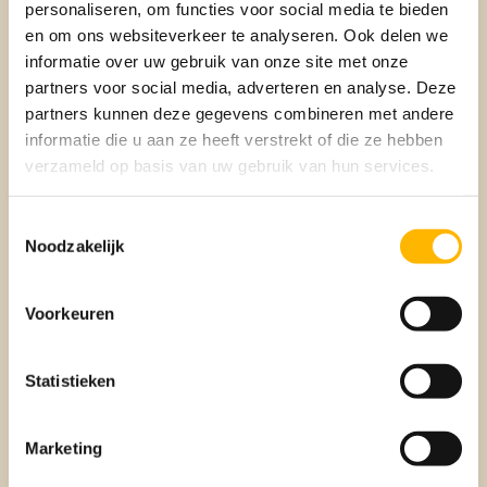
personaliseren, om functies voor social media te bieden
bespaart niet alleen op de lange termijn kosten maar
verminderd ook nog eens je ecologische impact. Overweeg
en om ons websiteverkeer te analyseren. Ook delen we
daarnaast de overstap naar een warmtepomp als een
informatie over uw gebruik van onze site met onze
milieuvriendelijk alternatief. Tevens kom je hierbij in
partners voor social media, adverteren en analyse. Deze
aanmerking voor de Investeringssubsidie Duurzame
partners kunnen deze gegevens combineren met andere
Energie (ISDE), waardoor de initiële kosten worden
informatie die u aan ze heeft verstrekt of die ze hebben
verlaagd. Met zorgvuldig onderzoek kun je de meest
verzameld op basis van uw gebruik van hun services.
geschikte verwarmingsoplossing kiezen die past bij de
behoeften van je huis, waardoor je niet alleen kosten
bespaart maar ook bijdraagt aan een duurzamere
Toestemmingsselectie
levensstijl.
Noodzakelijk
Ook zijn er enkele financieringsmogelijkheden om de
consument ‘aan te moedigen om energiebesparende
Voorkeuren
maatregelen te nemen’. Zoals:
Statistieken
Korting op je hypotheek
Marketing
In de huidige markt bieden diverse banken aantrekkelijke
kortingen op hypotheekrentes voor huiseigenaren die