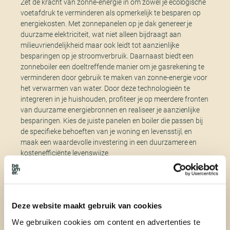
Zet de kracht van zonne-energie in om zowel je ecologische
voetafdruk te verminderen als opmerkelijk te besparen op
energiekosten. Met zonnepanelen op je dak genereer je
duurzame elektriciteit, wat niet alleen bijdraagt aan
milieuvriendelijkheid maar ook leidt tot aanzienlijke
besparingen op je stroomverbruik. Daarnaast biedt een
zonneboiler een doeltreffende manier om je gasrekening te
verminderen door gebruik te maken van zonne-energie voor
het verwarmen van water. Door deze technologieën te
integreren in je huishouden, profiteer je op meerdere fronten
van duurzame energiebronnen en realiseer je aanzienlijke
besparingen. Kies de juiste panelen en boiler die passen bij
de specifieke behoeften van je woning en levensstijl, en
maak een waardevolle investering in een duurzamere en
kostenefficiënte levenswijze.
Verwarmingskosten reduceren
Deze website maakt gebruik van cookies
Reduceer je verwarmingskosten door een verouderde cv-
We gebruiken cookies om content en advertenties te
ketel te vervangen met een energiezuinigere versie. Dit