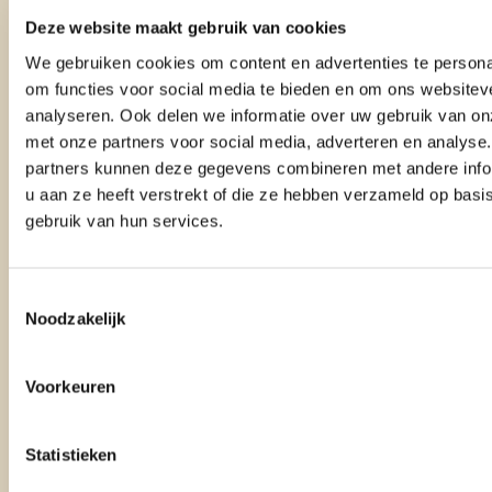
volstaat een gratis waardebepaling dan niet.
Deze website maakt gebruik van cookies
We gebruiken cookies om content en advertenties te persona
Wat kost een waardebepaling?
om functies voor social media te bieden en om ons websitev
analyseren. Ook delen we informatie over uw gebruik van on
Een waardebepaling door een makelaar is in veel gevallen
met onze partners voor social media, adverteren en analyse
gratis. Dat is ook logisch. Voor jou is het een eerste stap.
partners kunnen deze gegevens combineren met andere info
Voor de makelaar is het een kans om kennis te maken.
u aan ze heeft verstrekt of die ze hebben verzameld op basi
gebruik van hun services.
Soms bestaan er ook betaalde of gratis online waarde-
indicaties. Dat is iets anders dan een gratis verkoopgerichte
waardebepaling door een makelaar.
Toestemmingsselectie
Noodzakelijk
Wat kost een taxatie?
Voorkeuren
De kosten van een taxatie liggen hoger, omdat het om een
officieel rapport gaat.
Statistieken
In Nederland liggen de gemiddelde kosten in 2026 ongeveer