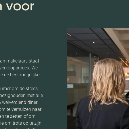
 voor
an makelaars staat
t verkoopproces. We
je de best mogelijke
umer om de stress
s bezighouden met alle
n welverdiend diner.
om te verhuizen naar
en te zetten of om
ie om trots op te zijn.