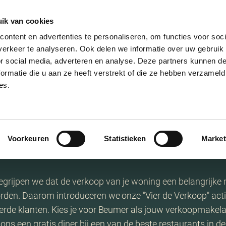
ik van cookies
ontent en advertenties te personaliseren, om functies voor soci
erkeer te analyseren. Ook delen we informatie over uw gebruik
or social media, adverteren en analyse. Deze partners kunnen 
ormatie die u aan ze heeft verstrekt of die ze hebben verzameld
es.
ier de verkoo
Voorkeuren
Statistieken
Market
grijpen we dat de verkoop van je woning een belangrijke m
den. Daarom introduceren we onze "Vier de Verkoop" actie
rde klanten. Kies je voor Beumer als jouw verkoopmakela
 ons een gratis diner bij een van de beste restaurants in de