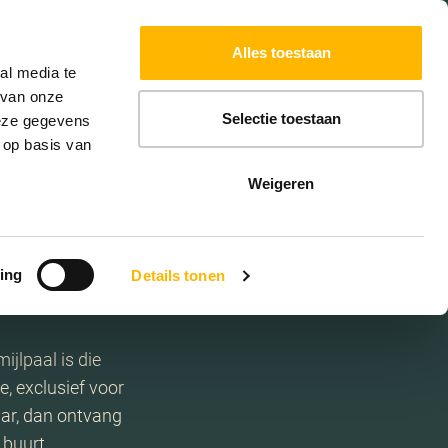
Powered by
Translate
Alles toestaan
al media te
 van onze
Selectie toestaan
deze gegevens
 op basis van
p!
Weigeren
ing
Details tonen
ijlpaal is die
, exclusief voor
ar, dan ontvang
 buurt.