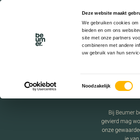
Deze website maakt gebru
We gebruiken cookies om c
bieden en om ons websitev
site met onze partners vo
combineren met andere inf
uw gebruik van hun servic
V
Toestemmingsselectie
Noodzakelijk
Bij Beumer be
gevierd mag wor
onze gewaardee
je van