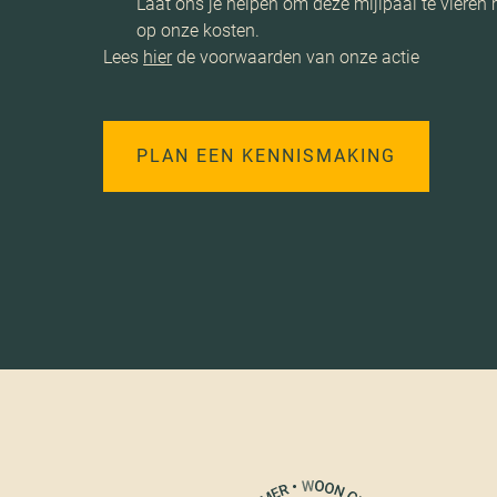
Laat ons je helpen om deze mijlpaal te vieren m
op onze kosten.
Lees
hier
de voorwaarden van onze actie
PLAN EEN KENNISMAKING