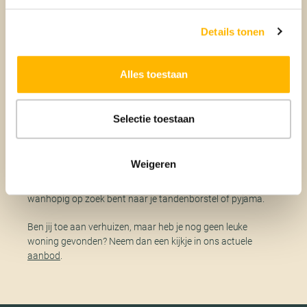
je dat als je je kleding oprolt je ruimte bespaart en je kleding
minder kreukt?
Details tonen
7. Maak een aparte doos voor je
Alles toestaan
belangrijke spullen
Selectie toestaan
Zorg ervoor dat je een aparte doos hebt voor je meest
essentiële spullen, zoals belangrijke documenten,
medicijnen, opladers en een paar sets schone kleding. Label
Weigeren
deze doos duidelijk en hou hem binnen handbereik. Dit
voorkomt dat je tijdens de eerste nacht in je nieuwe huis
wanhopig op zoek bent naar je tandenborstel of pyjama.
Ben jij toe aan verhuizen, maar heb je nog geen leuke
woning gevonden? Neem dan een kijkje in ons actuele
aanbod
.