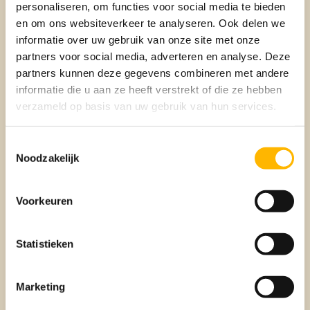
personaliseren, om functies voor social media te bieden
Verhuisbedrijven kunnen snel volgeboekt zijn dus regel dit
en om ons websiteverkeer te analyseren. Ook delen we
op tijd. Als je zelf verhuist huur dan een ruime verhuiswagen
informatie over uw gebruik van onze site met onze
en zorg voor voldoende mankracht.
partners voor social media, adverteren en analyse. Deze
partners kunnen deze gegevens combineren met andere
5. Verhuisdozen huren
informatie die u aan ze heeft verstrekt of die ze hebben
verzameld op basis van uw gebruik van hun services.
Overweeg om verhuisdozen te huren in plaats van te kopen.
Dit is vaak goedkoper en milieuvriendelijker. Veel
Toestemmingsselectie
verhuurbedrijven leveren de dozen bij je thuis af en halen ze
Noodzakelijk
na de verhuizing weer op. Zo bespaar je jezelf geld en de
moeite van het opruimen van een stapel karton na de
verhuizing.
Voorkeuren
6. Vul koffers en tassen
Statistieken
Gebruik koffers en sporttassen om spullen in te pakken. Dit
Marketing
bespaart ruimte en maakt het vervoeren van kleding,
schoenen en andere persoonlijke items makkelijker. En wist