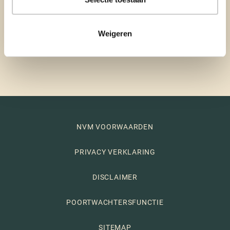
Weigeren
In contact
BEUMER VESTIGINGEN
NVM VOORWAARDEN
PRIVACY VERKLARING
DISCLAIMER
POORTWACHTERSFUNCTIE
SITEMAP