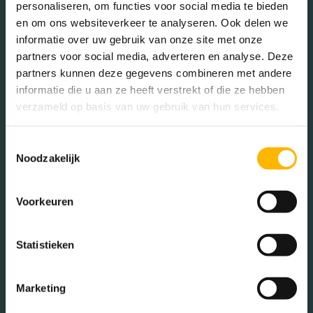
personaliseren, om functies voor social media te bieden
en om ons websiteverkeer te analyseren. Ook delen we
Over onze partners
informatie over uw gebruik van onze site met onze
partners voor social media, adverteren en analyse. Deze
partners kunnen deze gegevens combineren met andere
informatie die u aan ze heeft verstrekt of die ze hebben
De vestigingen Amersfoort, Maarssen & Wijk bij Duurstede
verzameld op basis van uw gebruik van hun services.
hebben zelf een stylist met wie zij samenwerken.
Toestemmingsselectie
Voor de overige vestigingen kun je contact opnemen met:
Noodzakelijk
Studio Nan:
Specialist in online interieuradvies en styling
voor zowel verkoop als eigen bewoning.
Voorkeuren
Siwoon
:
Expert in vastgoedstyling en inrichting met een
moderne, eigentijdse uitstraling.
Statistieken
Wil je meer weten over wat wij voor jou kunnen betekenen? Vul
dan hieronder ons contact formulier in en dan nemen wij
vrijblijvend contact met je op.
Marketing