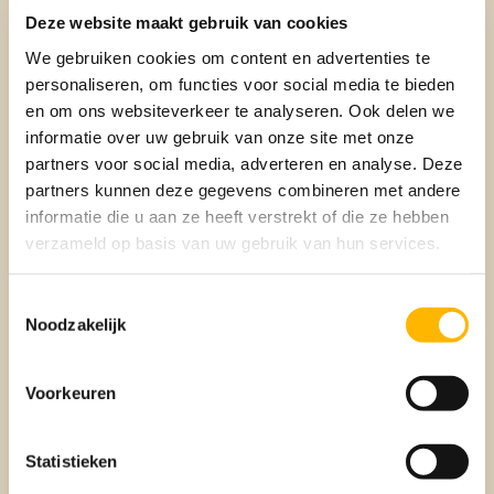
vergelijken. Let bij het kiezen van een aanbieder niet alleen
Deze website maakt gebruik van cookies
op de prijs, maar ook op de kwaliteit van de materialen en
We gebruiken cookies om content en advertenties te
de garantievoorwaarden. Vraag om een gedetailleerde
personaliseren, om functies voor social media te bieden
offerte waarin duidelijk staat beschreven wat er precies
en om ons websiteverkeer te analyseren. Ook delen we
geleverd en geïnstalleerd wordt, wat de kosten zijn en welke
informatie over uw gebruik van onze site met onze
garanties er gelden. Dit voorkomt misverstanden en
onverwachte kosten achteraf.
partners voor social media, adverteren en analyse. Deze
partners kunnen deze gegevens combineren met andere
informatie die u aan ze heeft verstrekt of die ze hebben
Stap 4: Bepaal hoe je het gaat
verzameld op basis van uw gebruik van hun services.
financieren
Toestemmingsselectie
Noodzakelijk
De volgende stap is het bepalen hoe je de
verduurzamingsmaatregelen wilt financieren. Er zijn
verschillende financieringsmogelijkheden:
Voorkeuren
Eigen spaargeld: Als je voldoende spaargeld hebt, is dit
de meest voordelige optie omdat je geen rente hoeft te
Statistieken
betalen.
Leningen: Er zijn specifieke leningen voor