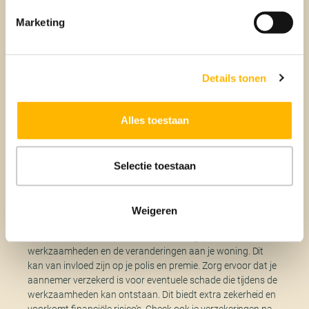
energiebesparende maatregelen, zoals de
Marketing
Energiebespaarlening of een groene hypotheek. Deze
leningen hebben vaak gunstige voorwaarden.
Subsidies en regelingen: Informeer naar subsidies en
regelingen die beschikbaar zijn voor
Details tonen
energiebesparende maatregelen. Bijvoorbeeld, de
Investeringssubsidie duurzame energie en
energiebesparing (ISDE) biedt subsidies voor
Alles toestaan
warmtepompen, zonneboilers, en isolatie.
Selectie toestaan
Stap 5: Check je verzekeringen
Voordat je begint met de uitvoering van de maatregelen, is
Weigeren
het belangrijk om je verzekeringen te checken. Informeer je
opstal- en inboedelverzekeraar over de geplande
werkzaamheden en de veranderingen aan je woning. Dit
kan van invloed zijn op je polis en premie. Zorg ervoor dat je
aannemer verzekerd is voor eventuele schade die tijdens de
werkzaamheden kan ontstaan. Dit biedt extra zekerheid en
voorkomt financiële risico’s. Check ook je verzekeringen na