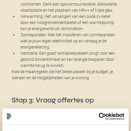
voorkomen. Denk aan spouwmuurisolatie, dakisolatie,
vloerisolatie en het plaatsen van HR++ of triple glas.
Verwarming: Het vervangen van een oude cv-ketel
door een hoogrendementsketel of een warmtepomp
kan je energieverbruik verminderen.
Zonnepanelen: Met het installeren van zonnepanelen
wek je jouw eigen elektriciteit op en verlaag je de
energierekening.
Ventilatie: Een goed ventilatiesysteem zorgt voor een
gezond binnenklimaat en kan energie besparen door
warmte terug te winnen.
Kies de maatregelen die het beste passen bij je budget, je
wensen en de mogelijkheden van je woning.
Stap 3: Vraag offertes op
Nadat je hebt besloten welke maatregelen je wilt nemen, is
het tijd om offertes op te vragen bij verschillende
leveranciers en aannemers. Het is verstandig om meerdere
offertes aan te vragen om prijzen en diensten te kunnen