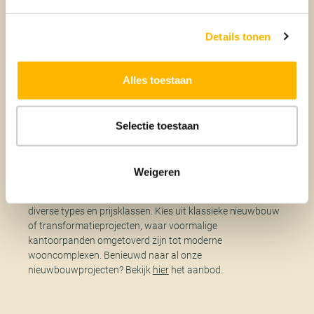
Om de krapte tegen te gaan is er veel draagvlak voor het
Details tonen
ombouwen van leegstaande kantoren naar woningen.
Naast extra bouwgrond en flexwoningen, zijn er ook meer
sociale huurwoningen nodig. De overheid kan hier een
Alles toestaan
cruciale rol spelen door zowel regels als financiële middelen
beschikbaar te stellen, zodat naast koopwoningen ook in
deze andere huisvesting kan worden voorzien.
Selectie toestaan
Ons aanbod
Weigeren
Beumer biedt stijlvolle en comfortabele appartementen in
diverse types en prijsklassen. Kies uit klassieke nieuwbouw
of transformatieprojecten, waar voormalige
kantoorpanden omgetoverd zijn tot moderne
wooncomplexen. Benieuwd naar al onze
nieuwbouwprojecten? Bekijk
hier
het aanbod.