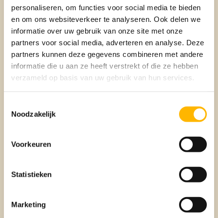
personaliseren, om functies voor social media te bieden
Hoewel de meeste Nederlanders tevreden zijn met hun
en om ons websiteverkeer te analyseren. Ook delen we
woonomgeving, worstelt de jongere generatie (onder de 40)
informatie over uw gebruik van onze site met onze
en stedelingen met een krappe woningmarkt. De helft van
partners voor social media, adverteren en analyse. Deze
de woningzoekenden stuit op obstakels: te weinig aanbod,
partners kunnen deze gegevens combineren met andere
hoge prijzen en woningen die simpelweg niet passen.
informatie die u aan ze heeft verstrekt of die ze hebben
verzameld op basis van uw gebruik van hun services.
Oplossingen
Toestemmingsselectie
Noodzakelijk
Vanwege de krappe woningmarkt willen Nederlanders
graag overheidssteun. Ze willen snellere aanwijzing van
bouwlocaties en betaalbare grond voor sociale
Voorkeuren
huurwoningen. Flexwoningen worden gezien als
reddingsboei voor starters en zoekers. Sterker nog, een
meerderheid pleit zelfs voor een landelijk quotum van 30%
Statistieken
sociale huurwoningen per gemeente.
Marketing
Conclusie