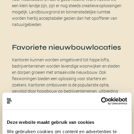
een klein landje zijn, zijn er nog steeds creatieve oplossingen
mogelijk. Landbouwgrond en binnenstedelijke ruimtes
worden hierbij acceptabeler gezien dan het opofferen van
natuurgebieden.
Favoriete nieuwbouwlocaties
Kantoren kunnen worden omgetoverd tot hippe lofts,
bedrijventerreinen worden levendige woonwijken en steden
en dorpen groeien met smaakvolle nieuwbouw. Ook
flexwoningen bieden een oplossing voor starters en
zoekers. Kantoren ombouwen is de populairste optie,
gevolgd door hoogbouw op bedrijventerreinen, uitbreiding
van steden en dorpen en flexwoningen op
bedrijventerreinen. Extra verdiepingen op bestaande
woningen zijn echter minder populair.
Deze website maakt gebruik van cookies
Krapte op de woningmarkt
We gebruiken cookies om content en advertenties te