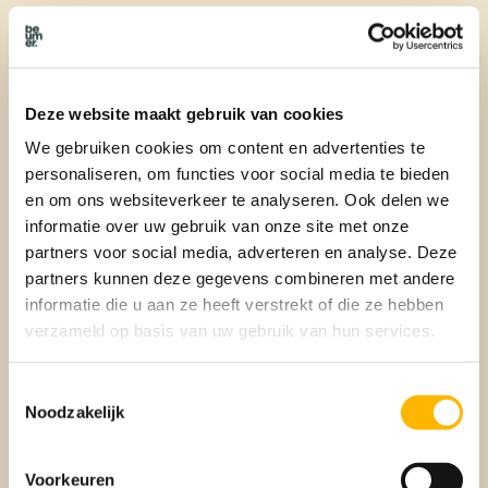
Gecertificeerde rookmelder
Er hangen dus echt levens af van rookmelders. Dan kun je er
Deze website maakt gebruik van cookies
maar beter voor zorgen dat je er een hebt waarop je kunt
We gebruiken cookies om content en advertenties te
vertrouwen. Er worden tegenwoordig heel veel rookmelders
personaliseren, om functies voor social media te bieden
aangeboden. Via Chinese websites bijvoorbeeld. Deze zijn
en om ons websiteverkeer te analyseren. Ook delen we
vaak erg goedkoop in aanschaf, maar voldoen lang niet aan
informatie over uw gebruik van onze site met onze
de eisen die door Europa en Nederland worden gesteld aan
rookmelders. Je herkent een erkende rookmelder op
partners voor social media, adverteren en analyse. Deze
batterijen aan een EN 14604 certificaat en een rookmelder
partners kunnen deze gegevens combineren met andere
op netstroom aan een NEN 2555 certificaat.
informatie die u aan ze heeft verstrekt of die ze hebben
verzameld op basis van uw gebruik van hun services.
Rookmelder op netstroom of
Toestemmingsselectie
batterij
Noodzakelijk
Wanneer je een gecertificeerde rookmelder aanschaft, weet
Voorkeuren
je zeker dat je een betrouwbare melder koopt. Het voordeel