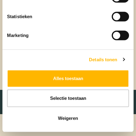
van een rookmelder op netstroom is dat je deze batterij veel
minder snel hoeft te vervangen. Als de stroom uitvalt,
Statistieken
schakelt de rookmelder automatisch over op de batterij in
de rookmelder. Het voordeel van een rookmelder op
batterijen is dat deze overal te plaatsen is. Je hoeft niet te
Marketing
werken met elektriciteit en is daarom eenvoudiger te
monteren. Voor de meeste rookmelders geldt dat ze
vervangen moeten worden na ongeveer 10 jaar om de
betrouwbaarheid te kunnen blijven garanderen. Vaak staat
Details tonen
op de rookmelder zelf aangegeven wanneer deze vervangen
moet worden.
Alles toestaan
Selectie toestaan
Weigeren