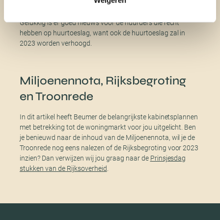
Niet alleen huizenkopers moeten diep in de buidel tasten
voor een woning, ook huurders betalen flinke huurprijzen.
Gelukkig is er goed nieuws voor de huurders die recht
hebben op huurtoeslag, want ook de huurtoeslag zal in
2023 worden verhoogd.
Miljoenennota, Rijksbegroting
en Troonrede
In dit artikel heeft Beumer de belangrijkste kabinetsplannen
met betrekking tot de woningmarkt voor jou uitgelicht. Ben
je benieuwd naar de inhoud van de Miljoenennota, wil je de
Troonrede nog eens nalezen of de Rijksbegroting voor 2023
inzien? Dan verwijzen wij jou graag naar de
Prinsjesdag
stukken van de Rijksoverheid
.