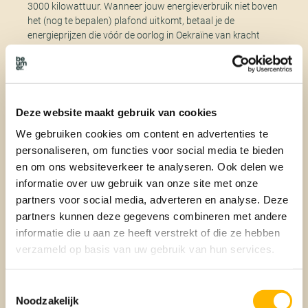
3000 kilowattuur. Wanneer jouw energieverbruik niet boven
het (nog te bepalen) plafond uitkomt, betaal je de
energieprijzen die vóór de oorlog in Oekraïne van kracht
waren. Voor het aantal kuub en kilowattuur dat je hierboven
verbruikt, betaal je wél het huidige, hogere markttarief. De
overheid wil mensen hiermee bewuster maken van hun
energieverbruik en het zuiniger omgaan met stroom en gas
stimuleren. Wanneer de energierekening precies omlaag
Deze website maakt gebruik van cookies
gaat, hangt af van de energieleverancier. Enkele
We gebruiken cookies om content en advertenties te
leveranciers zullen de tarieven per 1 november a.s. al
personaliseren, om functies voor social media te bieden
omlaag brengen, anderen zullen dit per 1 januari 2023 doen.
en om ons websiteverkeer te analyseren. Ook delen we
informatie over uw gebruik van onze site met onze
Energiebelasting en
partners voor social media, adverteren en analyse. Deze
partners kunnen deze gegevens combineren met andere
energietoeslag
informatie die u aan ze heeft verstrekt of die ze hebben
verzameld op basis van uw gebruik van hun services.
Om de huidige energieprijzen te verlagen, zal de
energiebelasting flink naar beneden gaan. Daartegenover
wordt de btw-verlaging op energie wel ingetrokken.
Toestemmingsselectie
Nederlandse huishoudens met de laagste inkomens kunnen
Noodzakelijk