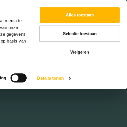
Powered by
Translate
Alles toestaan
W
HYPOTHEKEN
EXTRA DIENSTEN
al media te
 van onze
Selectie toestaan
deze gegevens
 op basis van
Weigeren
es
ing
Details tonen