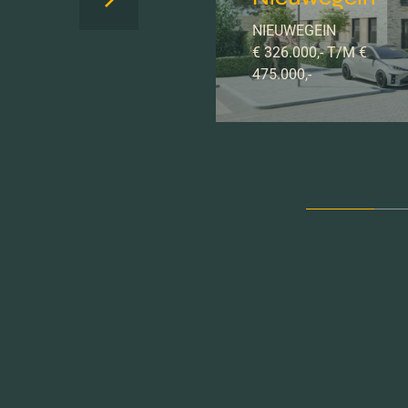
NIEUWEGEIN
€ 326.000,- T/M €
475.000,-