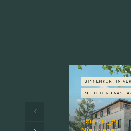
BINNENKORT IN VE
MELD JE NU VAST A
Laan20_22
Nieuwegein