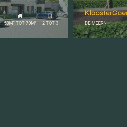
KloosterGae
50M² TOT 70M²
2 TOT 3
DE MEERN