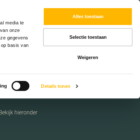
Powered by
Translate
Alles toestaan
al media te
 van onze
Selectie toestaan
deze gegevens
 op basis van
Weigeren
ing
Details tonen
Bekijk hieronder