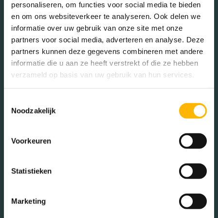
personaliseren, om functies voor social media te bieden
Isolatie
Volledig geisoleerd
en om ons websiteverkeer te analyseren. Ook delen we
informatie over uw gebruik van onze site met onze
In de buurt
partners voor social media, adverteren en analyse. Deze
Verwarming
Warmtepomp
partners kunnen deze gegevens combineren met andere
informatie die u aan ze heeft verstrekt of die ze hebben
Warm water
Elektrische boiler huur
verzameld op basis van uw gebruik van hun services.
Bakkerij
Banken
Tuintypes
Achtertuin, voortuin
Toestemmingsselectie
Busstations
Café
Noodzakelijk
Stadhuis
Luchthaven
Hoofdtuin
Achtertuin
Metrostation
Musea
Voorkeuren
2
Oppervlakte hoofdtuin
ca. 52 m
Parken
Parkeerplaats
Statistieken
Restaurant
Scholen
Sportschool
Winkels
Marketing
Tankstations
Taxistandplaats