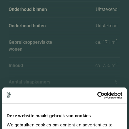
Onderhoud binnen
Uitstekend
Onderhoud buiten
Uitstekend
2
Gebruiksoppervlakte
ca. 171 m
wonen
3
Inhoud
ca. 756 m
Aantal slaapkamers
5
Aantal woonlagen
4 woonlagen
Voorzieningen
Glasvezel kabel,
Deze website maakt gebruik van cookies
Meer kenmerken
balansventilatie
We gebruiken cookies om content en advertenties te