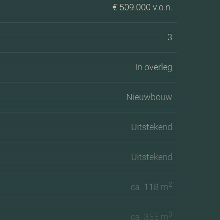
€ 509.000 v.o.n.
3
In overleg
Nieuwbouw
Uitstekend
Uitstekend
2
ca. 118 m
3
ca. 355 m