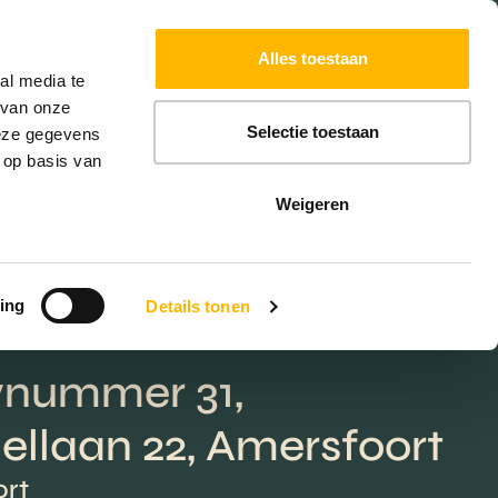
Powered by
Translate
Alles toestaan
W
HYPOTHEKEN
EXTRA DIENSTEN
al media te
 van onze
Selectie toestaan
deze gegevens
 op basis van
Weigeren
ing
Details tonen
nummer 31,
llaan 22, Amersfoort
rt