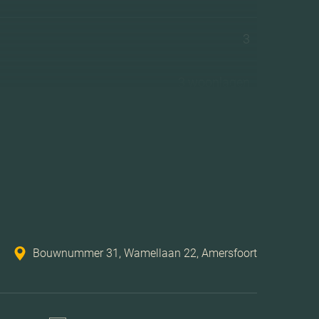
3
3 woonlagen
lasvezel kabel, zonnepanelen, balansventilatie
Volledig geisoleerd
Vloerverwarming gedeeltelijk, warmtepomp
Bouwnummer 31, Wamellaan 22, Amersfoort
Elektrische boiler eigendom
Achtertuin, voortuin, zijtuin