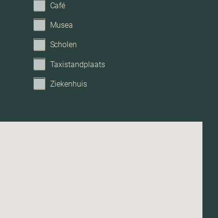
Café
Achtertuin
Musea
2
Scholen
ca. 72 m
Taxistandplaats
Ziekenhuis