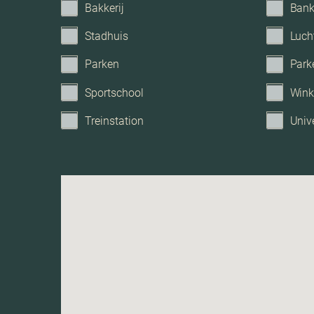
Bakkerij
Ban
Hoofdtuin
Stadhuis
Luch
Parken
Park
Oppervlakte hoofdtuin
Sportschool
Wink
Treinstation
Unive