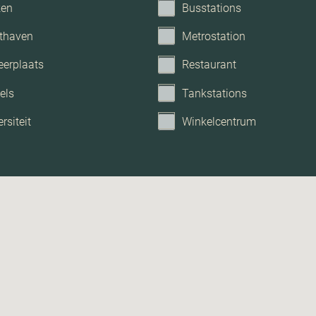
ken
Busstations
thaven
Metrostation
eerplaats
Restaurant
els
Tankstations
rsiteit
Winkelcentrum