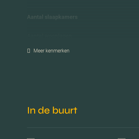
Aantal slaapkamers
Aantal woonlagen
Meer kenmerken
Voorzieningen
Isolatie
Verwarming
In de buurt
Warm water
Tuintypes