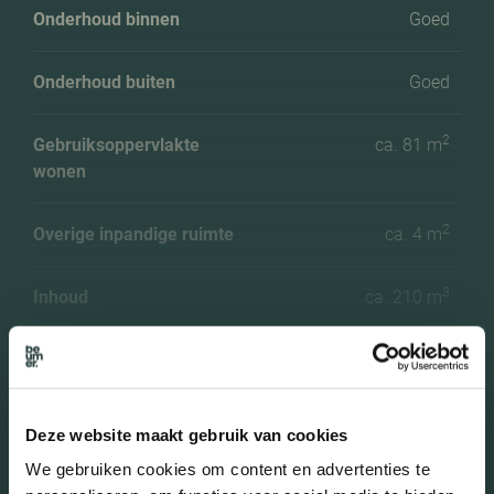
Onderhoud binnen
Goed
Onderhoud buiten
Goed
2
Gebruiksoppervlakte
ca. 81 m
wonen
2
Overige inpandige ruimte
ca. 4 m
3
Inhoud
ca. 210 m
Aantal slaapkamers
2
Aantal woonlagen
1 woonlagen
Meer kenmerken
Deze website maakt gebruik van cookies
We gebruiken cookies om content en advertenties te
Voorzieningen
Mechanische ventilatie,