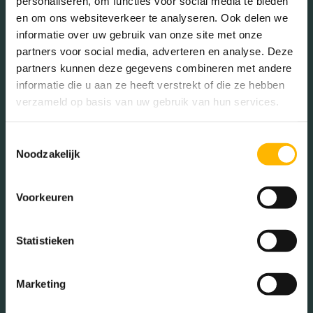
personaliseren, om functies voor social media te bieden
lift
en om ons websiteverkeer te analyseren. Ook delen we
In de buurt
informatie over uw gebruik van onze site met onze
Isolatie
Volledig geisoleerd
partners voor social media, adverteren en analyse. Deze
partners kunnen deze gegevens combineren met andere
informatie die u aan ze heeft verstrekt of die ze hebben
Verwarming
Stadsverwarming,
verzameld op basis van uw gebruik van hun services.
vloerverwarming geheel
Bakkerij
Banken
Busstations
Café
Toestemmingsselectie
Warm water
Stadsverwarming
Noodzakelijk
Stadhuis
Luchthaven
Tuintypes
Geen tuin
Metrostation
Musea
Voorkeuren
Parken
Parkeerplaats
Statistieken
Restaurant
Scholen
Sportschool
Winkels
Marketing
Tankstations
Taxistandplaats