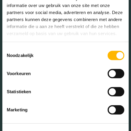
Voorzieningen
Mechanische ventilatie,
informatie over uw gebruik van onze site met onze
lift
partners voor social media, adverteren en analyse. Deze
In de buurt
partners kunnen deze gegevens combineren met andere
Isolatie
Volledig geisoleerd
informatie die u aan ze heeft verstrekt of die ze hebben
verzameld op basis van uw gebruik van hun services.
Verwarming
Stadsverwarming,
vloerverwarming geheel
Bakkerij
Banken
Toestemmingsselectie
Noodzakelijk
Busstations
Café
Warm water
Stadsverwarming
Stadhuis
Luchthaven
Voorkeuren
Tuintypes
Geen tuin
Metrostation
Musea
Statistieken
Parken
Parkeerplaats
Restaurant
Scholen
Marketing
Sportschool
Winkels
Tankstations
Taxistandplaats