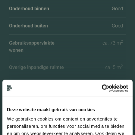
Onderhoud binnen
Goed
Onderhoud buiten
Goed
2
Gebruiksoppervlakte
ca. 73 m
wonen
2
Overige inpandige ruimte
ca. 5 m
3
Inhoud
ca. 189 m
Aantal slaapkamers
2
Deze website maakt gebruik van cookies
Aantal woonlagen
1 woonlagen
We gebruiken cookies om content en advertenties te
Meer kenmerken
personaliseren, om functies voor social media te bieden
en om ons websiteverkeer te analyseren. Ook delen we