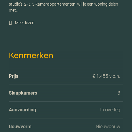
studio's, 2- & 3-kamerappartementen, wil je een woning delen
met…
Meer lezen
Kenmerken
Prijs
€ 1.455 v.o.n.
Slaapkamers
3
Aanvaarding
In overleg
Bouwvorm
Nieuwbouw