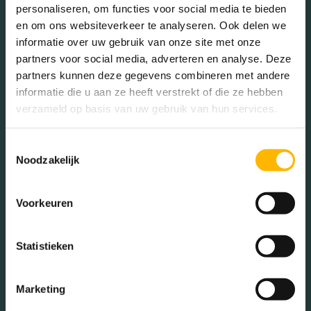
personaliseren, om functies voor social media te bieden
Voorzieningen
Mechanische ventilatie,
en om ons websiteverkeer te analyseren. Ook delen we
lift, zonnepanelen
informatie over uw gebruik van onze site met onze
In de buurt
partners voor social media, adverteren en analyse. Deze
Isolatie
Volledig geisoleerd
partners kunnen deze gegevens combineren met andere
informatie die u aan ze heeft verstrekt of die ze hebben
Verwarming
Stadsverwarming,
verzameld op basis van uw gebruik van hun services.
vloerverwarming geheel
Bakkerij
Banken
Toestemmingsselectie
Busstations
Café
Noodzakelijk
Warm water
Stadsverwarming
Stadhuis
Luchthaven
Tuintypes
Geen tuin
Voorkeuren
Metrostation
Musea
Parken
Parkeerplaats
Statistieken
Restaurant
Scholen
Sportschool
Winkels
Marketing