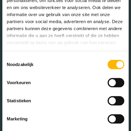
personaliseren, om functies voor social media te bieden
Isolatie
Volledig geisoleerd
en om ons websiteverkeer te analyseren. Ook delen we
In de buurt
informatie over uw gebruik van onze site met onze
Verwarming
Stadsverwarming,
partners voor social media, adverteren en analyse. Deze
vloerverwarming geheel
partners kunnen deze gegevens combineren met andere
informatie die u aan ze heeft verstrekt of die ze hebben
verzameld op basis van uw gebruik van hun services.
Warm water
Stadsverwarming
Bakkerij
Banken
Busstations
Café
Toestemmingsselectie
Tuintypes
Geen tuin
Noodzakelijk
Stadhuis
Luchthaven
Metrostation
Musea
Voorkeuren
Parken
Parkeerplaats
Statistieken
Restaurant
Scholen
Sportschool
Winkels
Marketing
Tankstations
Taxistandplaats