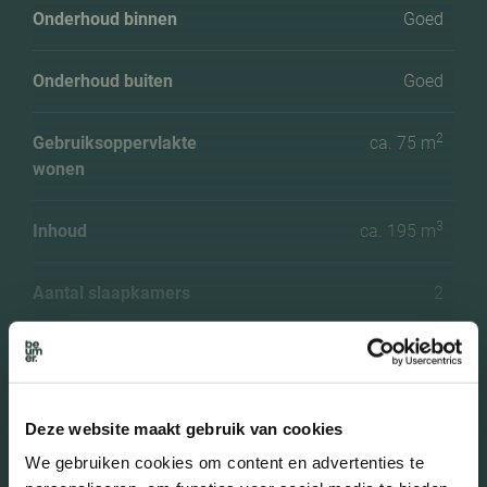
Onderhoud binnen
Goed
Onderhoud buiten
Goed
2
Gebruiksoppervlakte
ca. 75 m
wonen
3
Inhoud
ca. 195 m
Aantal slaapkamers
2
Aantal woonlagen
1 woonlagen
Voorzieningen
Mechanische ventilatie,
Meer kenmerken
Deze website maakt gebruik van cookies
lift, zonnepanelen
We gebruiken cookies om content en advertenties te