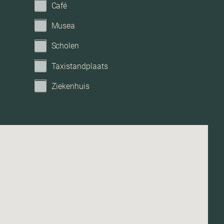
Café
Musea
Scholen
Taxistandplaats
Ziekenhuis