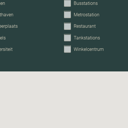
ken
Busstations
thaven
Metrostation
eerplaats
Restaurant
els
Tankstations
rsiteit
Winkelcentrum