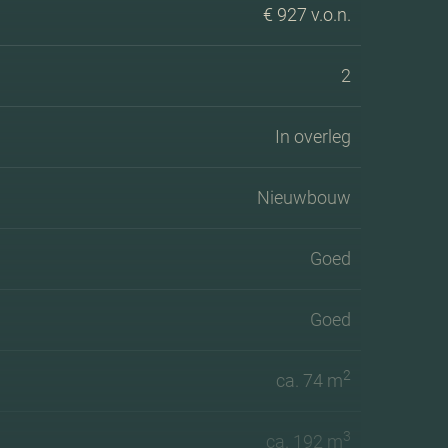
€ 927 v.o.n.
2
In overleg
Nieuwbouw
Goed
Goed
2
ca. 74 m
3
ca. 192 m