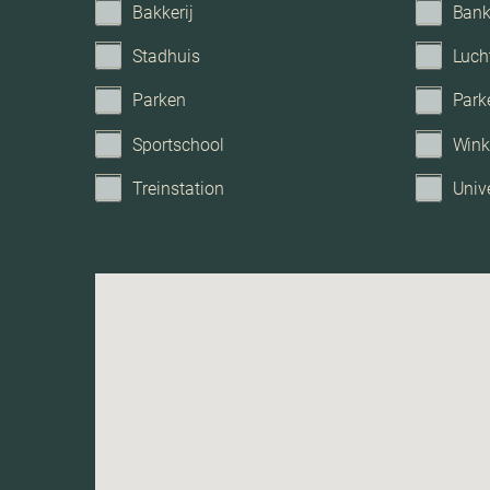
Bakkerij
Ban
Stadhuis
Luch
Parken
Park
Sportschool
Wink
Treinstation
Unive