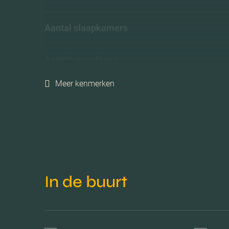
Aantal slaapkamers
Aantal woonlagen
Meer kenmerken
Voorzieningen
Isolatie
Verwarming
In de buurt
Warm water
Tuintypes