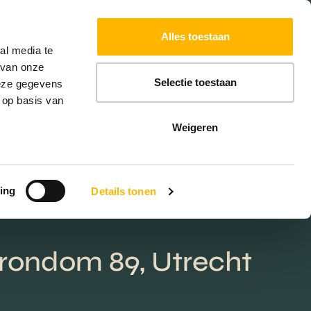
Powered by
Translate
Alles toestaan
al media te
 van onze
Selectie toestaan
deze gegevens
 op basis van
Weigeren
ing
Details tonen
rondom 89, Utrecht