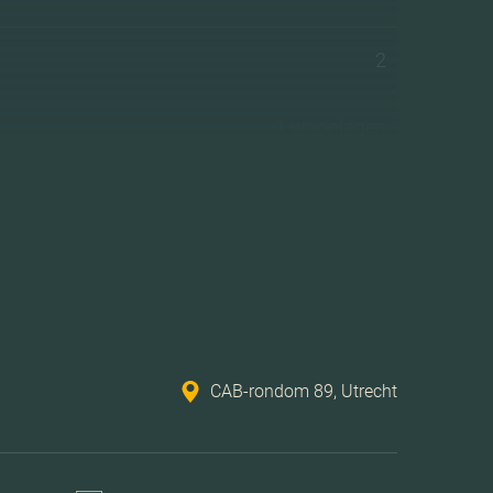
2
1 woonlagen
Mechanische ventilatie, lift, zonnepanelen
Volledig geisoleerd
Stadsverwarming, vloerverwarming geheel
CAB-rondom 89, Utrecht
Stadsverwarming
Geen tuin