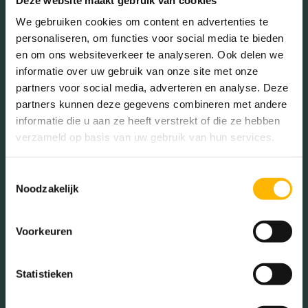
We gebruiken cookies om content en advertenties te
Voorzieningen
Mechanische ventilatie,
Meer kenmerken
personaliseren, om functies voor social media te bieden
glasvezel kabel,
en om ons websiteverkeer te analyseren. Ook delen we
zonnepanelen,
informatie over uw gebruik van onze site met onze
balansventilatie
partners voor social media, adverteren en analyse. Deze
partners kunnen deze gegevens combineren met andere
In de buurt
Isolatie
Volledig geisoleerd
informatie die u aan ze heeft verstrekt of die ze hebben
verzameld op basis van uw gebruik van hun services.
Verwarming
Vloerverwarming geheel,
warmtepomp, warmte
Toestemmingsselectie
Bakkerij
Banken
Noodzakelijk
terugwininstallatie
Busstations
Café
Warm water
Zonnecollectoren,
Voorkeuren
Stadhuis
Luchthaven
elektrische boiler
eigendom
Metrostation
Musea
Statistieken
Parken
Parkeerplaats
Tuintypes
Achtertuin, voortuin