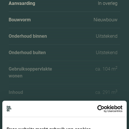
Aanvaarding
In overleg
Bouwvorm
Nieuwbouw
Onderhoud binnen
Uitstekend
Onderhoud buiten
Uitstekend
2
Gebruiksoppervlakte
ca. 104 m
wonen
3
Inhoud
ca. 291 m
Aantal slaapkamers
2
Aantal woonlagen
3 woonlagen
Deze website maakt gebruik van cookies