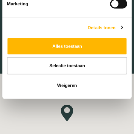
Marketing
Restaurant
Scholen
Hoofdtuin
Achtertuin
Sportschool
Winkels
Tankstations
Taxistandplaats
Details tonen
2
Oppervlakte hoofdtuin
ca. 60 m
Treinstation
Universiteit
Alles toestaan
Winkelcentrum
Ziekenhuis
Selectie toestaan
Weigeren