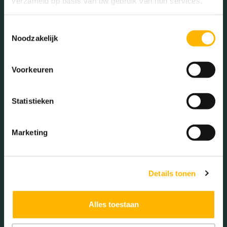
verzameld op basis van uw gebruik van hun services.
Cindy
Toestemmingsselectie
Noodzakelijk
Voorkeuren
Persoonlijke gegevens
*
Statistieken
Marketing
Details tonen
Telefoonnummer
*
Alles toestaan
E-
mailadres