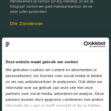
mendewerkers op kantoor zijn erg vriendelijk, zo ook de
fotograaf. Kortom een goed makelaarskantoor, die we
zeker zullen aanbevelen!
Dhr. Zondervan
ALLE REVIEWS
Deze website maakt gebruik van cookies
We gebruiken cookies om content en advertenties te
personaliseren, om functies voor social media te bieden
en om ons websiteverkeer te analyseren. Ook delen we
informatie over uw gebruik van onze site met onze
partners voor social media, adverteren en analyse. Deze
partners kunnen deze gegevens combineren met andere
informatie die u aan ze heeft verstrekt of die ze hebben
Neem contact op met