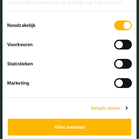
verzameld op basis van uw gebruik van hun services.
*
Type hier jouw bericht
*
Toestemmingsselectie
Noodzakelijk
Voorkeuren
Statistieken
Marketing
Details tonen
Ik ga akkoord met de
algemene voorwaarden
Alles toestaan