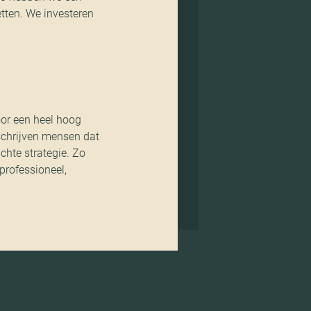
etten. We investeren
oor een heel hoog
 schrijven mensen dat
chte strategie. Zo
professioneel,