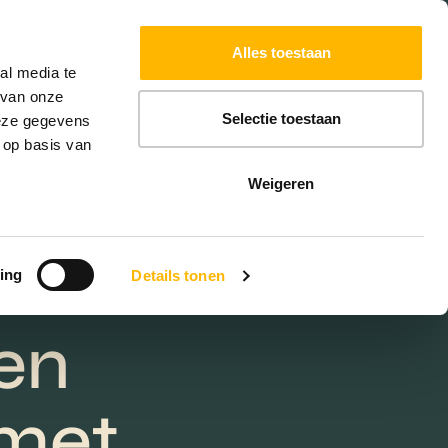
Powered by
Translate
Alles toestaan
W
HYPOTHEKEN
EXTRA DIENSTEN
al media te
 van onze
Selectie toestaan
deze gegevens
 op basis van
bij
Weigeren
oor
ing
Details tonen
en
 met