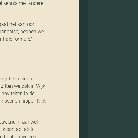
el kennis met andere
gaat het kantoor
franchise, hebben we
ntrale formule.”
krijgt een eigen
zitten we ook in Wijk
 noviteiten in de
risser en hipper. Niet
nieuwend, maar wél
jk contact altijd
 Zo hebben we een