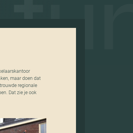
une
kelaarskantoor
aken, maar doen dat
ertrouwde regionale
en. Dat zie je ook