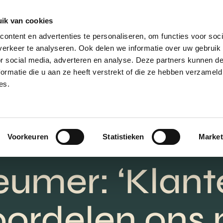
ik van cookies
AANBOD
VERKOPEN
NIEUWBOU
ontent en advertenties te personaliseren, om functies voor soci
erkeer te analyseren. Ook delen we informatie over uw gebruik
or social media, adverteren en analyse. Deze partners kunnen 
ormatie die u aan ze heeft verstrekt of die ze hebben verzameld
es.
ik is directeur 
kelaarskant
Voorkeuren
Statistieken
Market
eumer: ‘Klant
ordelen ons