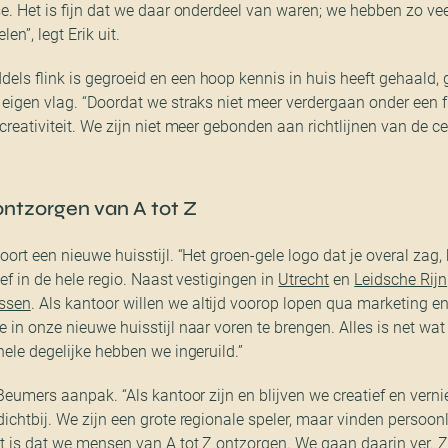
se. Het is fijn dat we daar onderdeel van waren; we hebben zo ve
en”, legt Erik uit.
ls flink is gegroeid en een hoop kennis in huis heeft gehaald, 
 eigen vlag. “Doordat we straks niet meer verdergaan onder een 
creativiteit. We zijn niet meer gebonden aan richtlijnen van de ce
ontzorgen van A tot Z
ort een nieuwe huisstijl. “Het groen-gele logo dat je overal zag, 
ief in de hele regio. Naast vestigingen in
Utrecht
en
Leidsche Rijn
ssen
. Als kantoor willen we altijd voorop lopen qua marketing en
in onze nieuwe huisstijl naar voren te brengen. Alles is net wat f
hele degelijke hebben we ingeruild.”
 Beumers aanpak. “Als kantoor zijn en blijven we creatief en ver
ichtbij. We zijn een grote regionale speler, maar vinden persoonli
ht is dat we mensen van A tot Z ontzorgen. We gaan daarin ver.