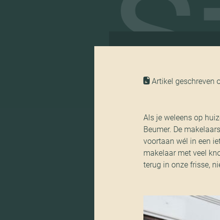
Sta
Artikel geschreven 
Als je weleens op hui
Beumer. De makelaars
voortaan wél in een ie
makelaar met veel know
terug in onze frisse, ni