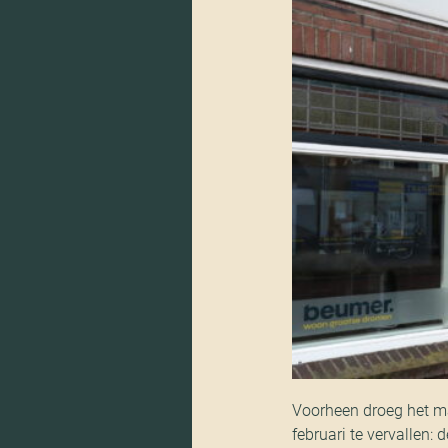
Voorheen droeg het m
februari te vervallen