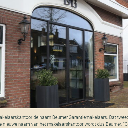
akelaarskantoor de naam Beumer Garantiemakelaars. Dat tweed
: de nieuwe naam van het makelaarskantoor wordt dus Beumer. “G