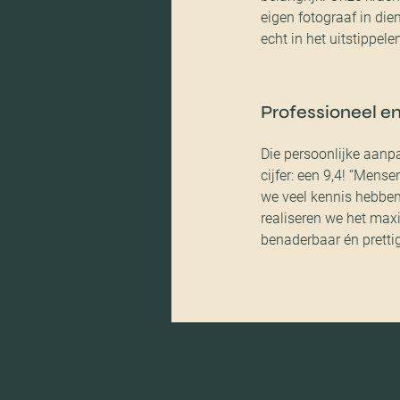
eigen fotograaf in die
echt in het uitstippel
Professioneel en
Die persoonlijke aanp
cijfer: een 9,4! “Mens
we veel kennis hebben
realiseren we het max
benaderbaar én prettig