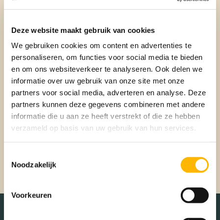
koop. Hij/zij geeft bijvoorbeeld tips en adviezen waarop je
moet letten bij het bezichtigen van een woning. Maar de
aankoopmakelaar zorgt er ook voor dat je niet te veel
Deze website maakt gebruik van cookies
betaalt voor de woning door de onderhandelingen van jou
We gebruiken cookies om content en advertenties te
over te nemen.
personaliseren, om functies voor social media te bieden
Er is wel een uitzondering op bovenstaande. Stel wij gaan
en om ons websiteverkeer te analyseren. Ook delen we
jou helpen bij het verkopen van je woning. Daarmee worden
informatie over uw gebruik van onze site met onze
wij jouw verkoopmakelaar. Je wilt daarnaast ook een
partners voor social media, adverteren en analyse. Deze
nieuwe woning aankopen en je hebt al wat op het oog. Deze
partners kunnen deze gegevens combineren met andere
woning wordt echter niet door ons aangeboden. Op dat
informatie die u aan ze heeft verstrekt of die ze hebben
moment mogen wij, naast jouw verkoopmakelaar, ook jouw
verzameld op basis van uw gebruik van hun services.
aankoopmakelaar zijn.”
Ben jij op zoek naar een makelaar voor de verkoop of
Toestemmingsselectie
aankoop van een woning?
Neem dan contact met ons op.
Noodzakelijk
Voorkeuren