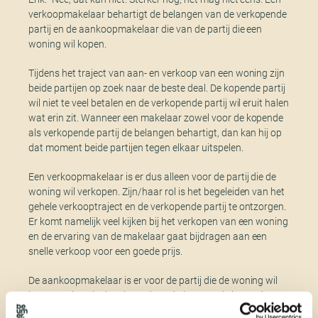
verkoopmakelaar behartigt de belangen van de verkopende
partij en de aankoopmakelaar die van de partij die een
woning wil kopen.
Tijdens het traject van aan- en verkoop van een woning zijn
beide partijen op zoek naar de beste deal. De kopende partij
wil niet te veel betalen en de verkopende partij wil eruit halen
wat erin zit. Wanneer een makelaar zowel voor de kopende
als verkopende partij de belangen behartigt, dan kan hij op
dat moment beide partijen tegen elkaar uitspelen.
Een verkoopmakelaar is er dus alleen voor de partij die de
woning wil verkopen. Zijn/haar rol is het begeleiden van het
gehele verkooptraject en de verkopende partij te ontzorgen.
Er komt namelijk veel kijken bij het verkopen van een woning
en de ervaring van de makelaar gaat bijdragen aan een
snelle verkoop voor een goede prijs.
De aankoopmakelaar is er voor de partij die de woning wil
kopen. Ook nu is de rol van de makelaar om de kopende
partij te ondersteunen gedurende het gehele traject van de