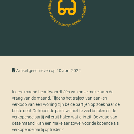
Artikel geschreven op 10 april 2022
Iedere maand beantwoordt één van onze makelaars de
vraag van de maand. Tijdens het traject van aan- en
verkoop van een woning zijn beide partijen op zoek naar de
beste deal. De kopende partij wil niet te veel betalen en de
verkopende partij wil eruit halen wat erin zit. De vraag van
deze maand: Kan een makelaar zowel voor de kopende als
verkopende partij optreden?