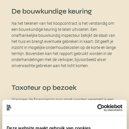
De bouwkundige keuring
Na het tekenen van het koopcontract is het verstandig om
een bouwkundige keuring te laten uitvoeren. Een
onafhankelijke bouwkundig inspecteur bekijkt de staat van
het huis en brengt eventuele gebreken in kaart. Dit geeft je
inzicht in mogelijke onderhoudskosten op de korte en lange
termijn. Bovendien kan het rapport gebruikt worden in de
onderhandelingen met de verkoper, bijvoorbeeld als er
onverwachte gebreken aan het licht komen.
Taxateur op bezoek
Wanneer de financiering nog moet worden geregeld is een
taxatie van de woning een eventuele volgende stap. De
taxateur stelt dan de marktwaarde van het huis vast. Komt
de financiering niet rond? Dan kan je als koper nog steeds
de koop laten ontbinden.
Deze website maakt gebruik van cookies