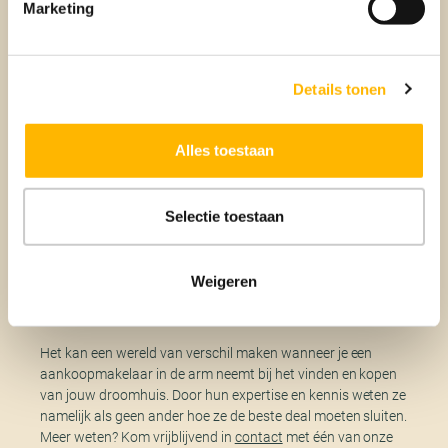
met een gerust hart het proces kunt afsluiten.
Marketing
Tijd voor bubbels!
Details tonen
De eigendomsoverdracht is rond zodra de notaris de
leveringsakte digitaal heeft geregistreerd in het Kadaster.
Alles toestaan
Wanneer dit is gebeurd maakt de notaris het geld over naar
de verkoper en is de koop officieel. Nu dit allemaal achter de
rug is, is het ein-de-lijk tijd om de bubbels te laten knallen!
Selectie toestaan
Kopen met behulp van een
Weigeren
aankoopmakelaar?
Het kan een wereld van verschil maken wanneer je een
aankoopmakelaar in de arm neemt bij het vinden en kopen
van jouw droomhuis. Door hun expertise en kennis weten ze
namelijk als geen ander hoe ze de beste deal moeten sluiten.
Meer weten? Kom vrijblijvend in
contact
met één van onze