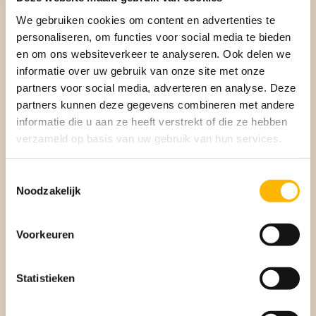
We gebruiken cookies om content en advertenties te
personaliseren, om functies voor social media te bieden
De oplevering
en om ons websiteverkeer te analyseren. Ook delen we
informatie over uw gebruik van onze site met onze
De oplevering is een spannend moment: je krijgt de sleutels
van je nieuwe huis! Maar voor het zover is, vindt er een
partners voor social media, adverteren en analyse. Deze
inspectie plaats om te controleren of alles in het huis is
partners kunnen deze gegevens combineren met andere
zoals afgesproken. Eventuele gebreken of achtergebleven
informatie die u aan ze heeft verstrekt of die ze hebben
spullen van de vorige eigenaar worden genoteerd en waar
verzameld op basis van uw gebruik van hun services.
nodig opgelost voordat je officieel de eigenaar wordt.
Toestemmingsselectie
Noodzakelijk
Bezoek aan de notaris
De laatste stap in het koopproces is vaak ook de
Voorkeuren
spannendste: het bezoek aan de notaris. Op de dag dat je
de sleutels krijgt, ga je langs om de leveringsakte te tekenen.
Dit is hét moment waarop het huis officieel van jou wordt.
Statistieken
Het eerder opgestelde koopcontract is daarvoor de basis.
Je aankoopmakelaar is er ook bij om je bij te staan, zodat je