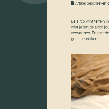
Artikel geschreven
De airco wint terrein 
wist je dat de airco jo
verwarmen. En met de 
goed gebruiken.