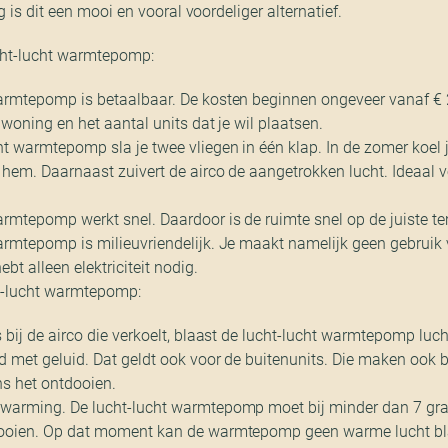
 is dit een mooi en vooral voordeliger alternatief.
cht-lucht warmtepomp:
armtepomp is betaalbaar. De kosten beginnen ongeveer vanaf € 2.
 woning en het aantal units dat je wil plaatsen.
ht warmtepomp sla je twee vliegen in één klap. In de zomer koel 
 hem. Daarnaast zuivert de airco de aangetrokken lucht. Ideaal
armtepomp werkt snel. Daardoor is de ruimte snel op de juiste t
armtepomp is milieuvriendelijk. Je maakt namelijk geen gebruik 
bt alleen elektriciteit nodig.
t-lucht warmtepomp:
s bij de airco die verkoelt, blaast de lucht-lucht warmtepomp luc
d met geluid. Dat geldt ook voor de buitenunits. Die maken ook b
ns het ontdooien.
rwarming. De lucht-lucht warmtepomp moet bij minder dan 7 gr
dooien. Op dat moment kan de warmtepomp geen warme lucht bla