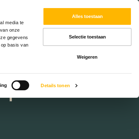
Powered by
Translate
Alles toestaan
W
HYPOTHEKEN
EXTRA DIENSTEN
al media te
 van onze
Selectie toestaan
deze gegevens
 op basis van
Weigeren
 je
ing
Details tonen