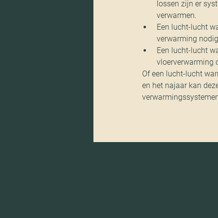
lossen zijn er sy
verwarmen.
Een lucht-lucht w
verwarming nodig
Een lucht-lucht w
vloerverwarming o
Of een lucht-lucht war
en het najaar kan dez
verwarmingssystemen. E