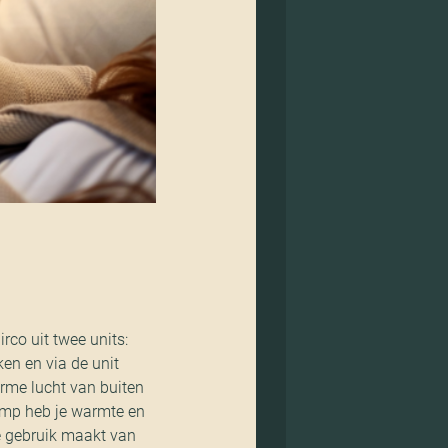
rco uit twee units:
en en via de unit
rme lucht van buiten
omp heb je warmte en
je gebruik maakt van