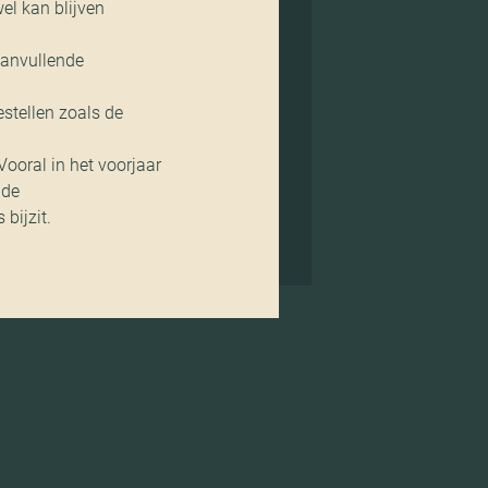
el kan blijven
aanvullende
stellen zoals de
Vooral in het voorjaar
nde
bijzit.