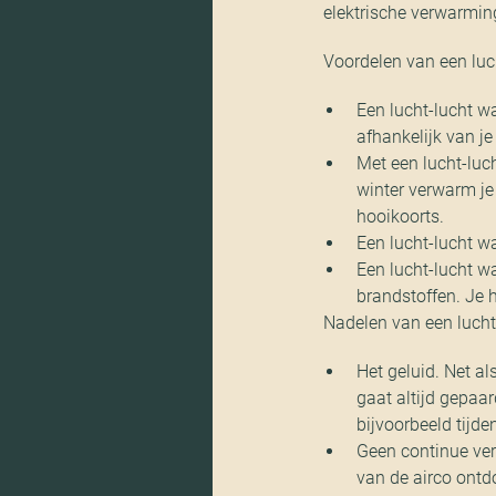
elektrische verwarming
Voordelen van een lu
Een lucht-lucht w
afhankelijk van je
Met een lucht-luc
winter verwarm je
hooikoorts.
Een lucht-lucht w
Een lucht-lucht w
brandstoffen. Je he
Nadelen van een luch
Het geluid. Net al
gaat altijd gepaar
bijvoorbeeld tijde
Geen continue ve
van de airco ont