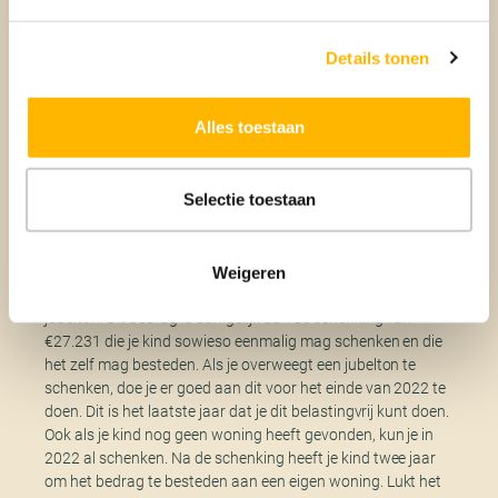
wordt gebruikt. Ook moeten zowel de schenker als de
ontvanger een schriftelijk bewijs bewaren. Daarnaast moet
de ontvanger kunnen aantonen dat hij of zij het geld
Details tonen
daadwerkelijk aan de woning heeft besteed. Ook moet de
ontvanger aangifte schenkbelasting doen.
Alles toestaan
Is het slim om dit jaar nog te
Selectie toestaan
schenken?
De
schenkingsvrijstelling
eigen woning (jubelton) wordt per
Weigeren
1 januari 2023 verlaagd tot €27.231, een kwart van de
jubelton. Dit bedrag is dan gelijk aan de schenking van
€27.231 die je kind sowieso eenmalig mag schenken en die
het zelf mag besteden. Als je overweegt een jubelton te
schenken, doe je er goed aan dit voor het einde van 2022 te
doen. Dit is het laatste jaar dat je dit belastingvrij kunt doen.
Ook als je kind nog geen woning heeft gevonden, kun je in
2022 al schenken. Na de schenking heeft je kind twee jaar
om het bedrag te besteden aan een eigen woning. Lukt het