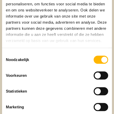
personaliseren, om functies voor social media te bieden
en om ons websiteverkeer te analyseren. Ook delen we
Kan ik mijn overwaarde inzetten
informatie over uw gebruik van onze site met onze
partners voor social media, adverteren en analyse. Deze
om te schenken?
partners kunnen deze gegevens combineren met andere
informatie die u aan ze heeft verstrekt of die ze hebben
Heb je een woning die veel meer waard is dan je hypotheek?
verzameld op basis van uw gebruik van hun services.
Dan kun je deze overwaarde verzilveren. Bijvoorbeeld door
je hypotheken te verhogen of over te sluiten. De overwaarde
die vrij komt kun je vervolgens schenken. Vraag je
Toestemmingsselectie
hypotheekadviseur om
advies
.
Noodzakelijk
Moet ik voor een jubelton naar
Voorkeuren
de notaris?
Statistieken
Je hoeft een hoge schenking voor de aankoop van een
woning niet bij de notaris vast te leggen. Maar je moet wel
aan een aantal voorwaarden voldoen. De ontvanger en
Marketing
schenker spreken samen af dat de jubelton voor de woning