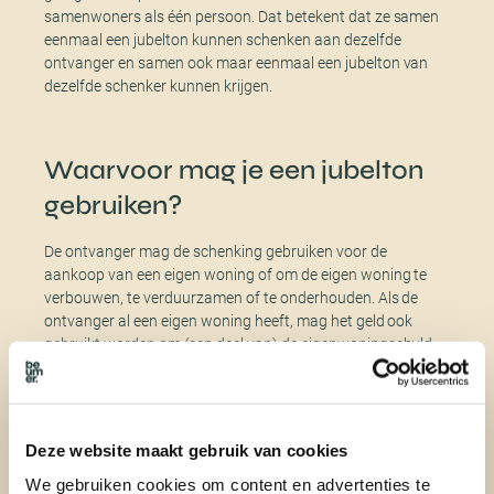
samenwoners als één persoon. Dat betekent dat ze samen
eenmaal een jubelton kunnen schenken aan dezelfde
ontvanger en samen ook maar eenmaal een jubelton van
dezelfde schenker kunnen krijgen.
Waarvoor mag je een jubelton
gebruiken?
De ontvanger mag de schenking gebruiken voor de
aankoop van een eigen woning of om de eigen woning te
verbouwen, te verduurzamen of te onderhouden. Als de
ontvanger al een eigen woning heeft, mag het geld ook
gebruikt worden om (een deel van) de eigenwoningschuld
af te lossen. Andere bestedingsmogelijkheden zijn de
afkoop van het recht van erfpacht van het perceel waarop
de eigen woning staat of aflossing van de restschuld van
een verkochte eigen woning. De jubelton mag niet gebruikt
Deze website maakt gebruik van cookies
worden om een tweede huis, een beleggingspand of een
vakantiehuis te kopen.
We gebruiken cookies om content en advertenties te