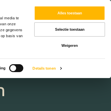
Powered by
Translate
Alles toestaan
W
HYPOTHEKEN
EXTRA DIENSTEN
al media te
 van onze
Selectie toestaan
deze gegevens
 op basis van
uis
Weigeren
lan
ing
Details tonen
n