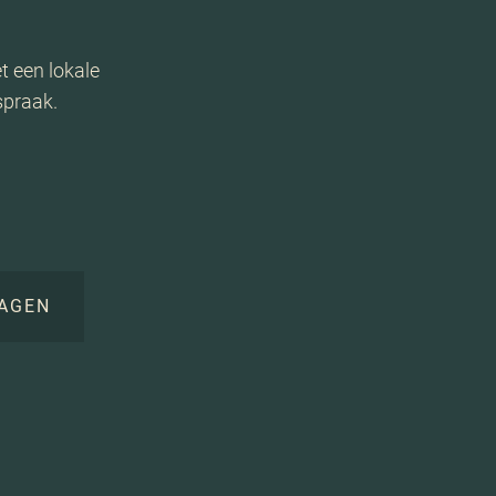
t een lokale
spraak.
AGEN