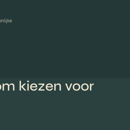
nlijke
Wij verzorgen professionele fotografie, platt
woning op zijn best laat zien.
m kiezen voor