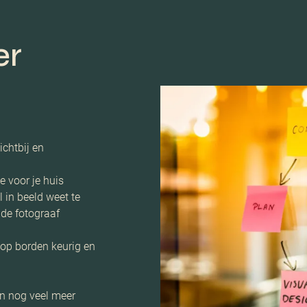
er
ichtbij en
e voor je huis
 in beeld weet te
 de fotograaf
oop borden keurig en
n nog veel meer