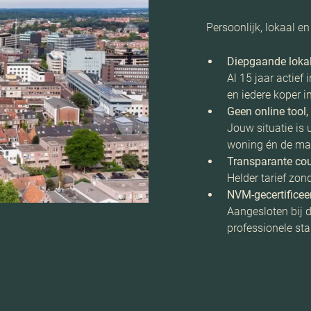
Persoonlijk, lokaal en 
Diepgaande lokal
Al 15 jaar actief 
en iedere koper in
Geen online tool
Jouw situatie is 
woning én de mark
Transparante cou
Helder tarief zon
NVM-gecertificee
Aangesloten bij 
professionele st