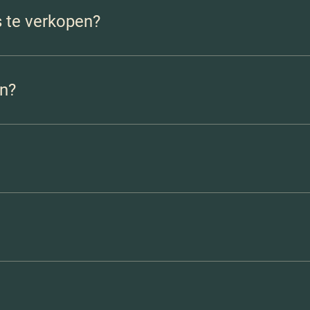
s te verkopen?
. In Amersfoort zien we dat woningen vaak snel verkocht worden,
en?
 kijken we samen wat voor jou de meest verstandige volgorde is.
graag helder uit, zodat je precies weet waar je aan toe bent.
je goed op weg te helpen.