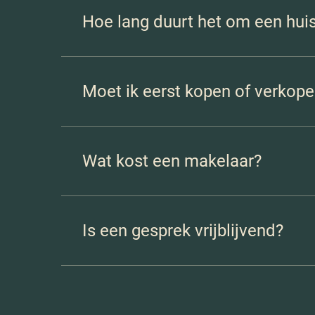
Hoe lang duurt het om een hui
Dat hangt af van de woning en de marktsituatie
Moet ik eerst kopen of verkop
Dat verschilt per situatie. Tijdens een gesprek
Wat kost een makelaar?
De kosten verschillen per traject. We leggen dit 
Is een gesprek vrijblijvend?
Ja, je zit nergens aan vast. Het is bedoeld om 