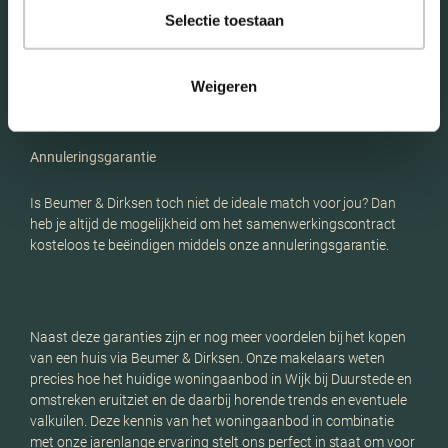
gecontroleerd is zodat je precies weet waar je aan toe bent. Op
Selectie toestaan
deze manier loop je niet tegen onverwachte problemen aan. Zo
kun je zonder zorgen je droomhuis in Wijk bij Duurstede en
omstreken kopen.
Weigeren
Annuleringsgarantie
Is Beumer & Dirksen toch niet de ideale match voor jou? Dan
heb je altijd de mogelijkheid om het samenwerkingscontract
kosteloos te beëindigen middels onze annuleringsgarantie.
Naast deze garanties zijn er nog meer voordelen bij het kopen
van een huis via Beumer & Dirksen. Onze makelaars weten
precies hoe het huidige woningaanbod in Wijk bij Duurstede en
omstreken eruitziet en de daarbij horende trends en eventuele
valkuilen. Deze kennis van het woningaanbod in combinatie
met onze jarenlange ervaring stelt ons perfect in staat om voor