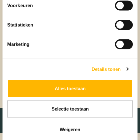
Voorkeuren
Het complete pakket voor de toekomstige verkoop van jouw
huis zetten we alvast klaar, maar het gaat nog niet de markt
op.
Statistieken
4. Wij zijn startklaar
Marketing
Terwijl wij alles klaarzetten heb jij alle tijd om op zoek te
gaan naar jouw volgende (t)huis. Geen haast, geen stress!
Zodra je jouw nieuwe woning hebt gevonden, schakel je ons
weer in en gaan voor je aan de slag met de verkoop van
Details tonen
jouw huidige woning waarbij we o.a. opnieuw de vraagprijs
checken. Heb je hulp nodig bij het vinden van een nieuwe
woning? Bespreek met ons de mogelijkheden.
Alles toestaan
Selectie toestaan
Weigeren