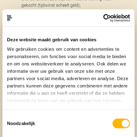
gekocht (tijdwinst scheelt geld);
rustige voorbereiding zonder stress;
direct starten met verkoop en alsnog profiteren van de
hoge prijzen in de woningmarkt mocht deze zich
negatief gaan ontwikkelen.
Zo werkt het:
Deze website maakt gebruik van cookies
We gebruiken cookies om content en advertenties te
1. Maak een afspraak
personaliseren, om functies voor social media te bieden
Neem contact met ons op voor het ‘verkopen onder
en om ons websiteverkeer te analyseren. Ook delen we
voorbehoud van kopen’ pakket. We maken graag een
informatie over uw gebruik van onze site met onze
afspraak met je om alles door te nemen.
partners voor social media, adverteren en analyse. Deze
partners kunnen deze gegevens combineren met andere
2. Wij gaan aan de slag
informatie die u aan ze heeft verstrekt of die ze hebben
Als alle voorwaarden duidelijk en akkoord zijn gaan wij voor
verzameld op basis van uw gebruik van hun services.
jou aan de slag. Wij zorgen voor de juiste verkoopstrategie,
de juiste vraagprijs, professionele foto’s en verzamelen alle
Toestemmingsselectie
benodigde documentatie.
Noodzakelijk
3. Wij zetten alles voor je klaar