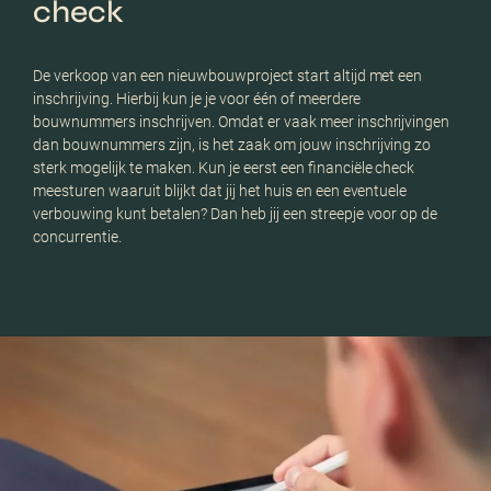
check
Als 
is t
De verkoop van een nieuwbouwproject start altijd met een
kenni
inschrijving. Hierbij kun je je voor één of meerdere
over
bouwnummers inschrijven. Omdat er vaak meer inschrijvingen
bouw
dan bouwnummers zijn, is het zaak om jouw inschrijving zo
aanwe
sterk mogelijk te maken. Kun je eerst een financiële check
uitb
meesturen waaruit blijkt dat jij het huis en een eventuele
die 
verbouwing kunt betalen? Dan heb jij een streepje voor op de
concurrentie.