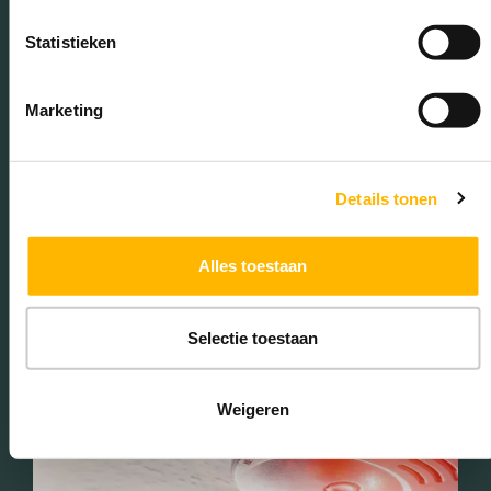
Statistieken
Volgens het Bouwbesluit moeten nieuwbouwwoningen aan
Marketing
bepaalde voorwaarden voldoen. Zo moet het plafond een
minimale hoogte hebben, de kamers een minimale oppervlakte
en traptreden een minimale breedte. Hierdoor ontstaat een
ideale en aangename leefruimte. Hoogstaande
Details tonen
ventilatiesystemen zorgen voor een goede luchtkwaliteit.
Alles toestaan
Selectie toestaan
Weigeren