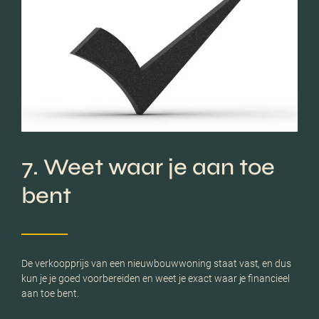
7. Weet waar je aan toe
bent
De verkoopprijs van een nieuwbouwwoning staat vast, en dus
kun je je goed voorbereiden en weet je exact waar je financieel
aan toe bent.