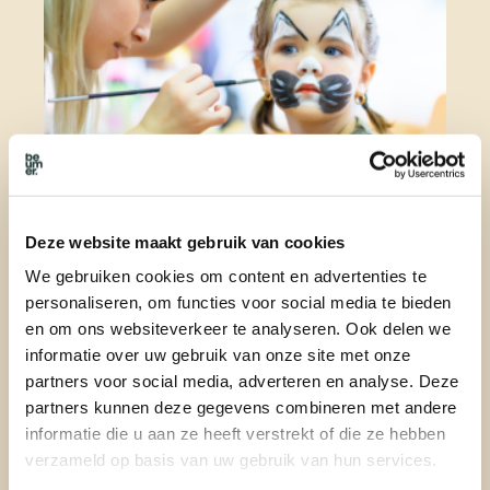
En wat is een verjaardag zonder feest? Op 2 juni tussen
Deze website maakt gebruik van cookies
14.00 en 16.00 uur trakteren wij op gratis ijsjes en kunnen
de kids zich laten schminken bij ons kantoor aan de
We gebruiken cookies om content en advertenties te
Zandweg 2. Daarnaast hebben wij ook nog een leuke actie
personaliseren, om functies voor social media te bieden
voor onze nieuwe verkopers. Als jij je huis bij Beumer &
en om ons websiteverkeer te analyseren. Ook delen we
Dirksen in de
verkoop
zet, dan krijg je gratis stylingadvies
informatie over uw gebruik van onze site met onze
voor je nieuwe huis cadeau. Zo maken wij jouw verkoop en
partners voor social media, adverteren en analyse. Deze
nieuwe start nóg mooier!
partners kunnen deze gegevens combineren met andere
Wij willen al onze klanten bedanken voor het vertrouwen in
informatie die u aan ze heeft verstrekt of die ze hebben
ons de afgelopen jaren. Op naar nog meer succesvolle jaren!
verzameld op basis van uw gebruik van hun services.
Kom langs en vier deze mijlpaal met ons mee op 2 juni. Tot