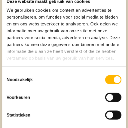
Deze website maakt gebruik van cookies
We gebruiken cookies om content en advertenties te
personaliseren, om functies voor social media te bieden
en om ons websiteverkeer te analyseren. Ook delen we
Voorkeur voor een dag
*
informatie over uw gebruik van onze site met onze
partners voor social media, adverteren en analyse. Deze
Maandag
partners kunnen deze gegevens combineren met andere
Dinsdag
informatie die u aan ze heeft verstrekt of die ze hebben
verzameld op basis van uw gebruik van hun services.
Woensdag
Toestemmingsselectie
Donderdag
Noodzakelijk
Vrijdag
Voorkeuren
Maakt niet uit
Vestiging
Statistieken
Vleuten, De Meern en Leidsche Rijn