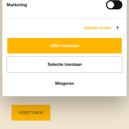
Marketing
Utrecht
Maarssen
Details tonen
Nieuwegein
Wijk bij Duurstede
Alles toestaan
Amersfoort
Selectie toestaan
Ik ga akkoord met de
privacyverklaring
Weigeren