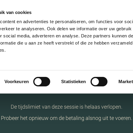
ik van cookies
AANBOD
VERKOPEN
NIEUWBOU
ontent en advertenties te personaliseren, om functies voor soci
erkeer te analyseren. Ook delen we informatie over uw gebruik
or social media, adverteren en analyse. Deze partners kunnen 
ormatie die u aan ze heeft verstrekt of die ze hebben verzameld
es.
essie verlop
Voorkeuren
Statistieken
Market
De tijdslimiet van deze sessie is helaas verlopen.
Probeer het opnieuw om de betaling alsnog uit te voeren.