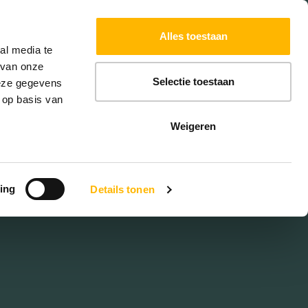
Powered by
Translate
Alles toestaan
W
HYPOTHEKEN
EXTRA DIENSTEN
al media te
 van onze
Selectie toestaan
deze gegevens
 op basis van
en
Weigeren
ing
Details tonen