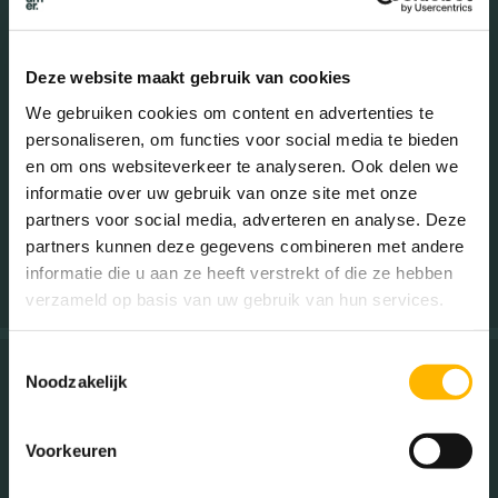
Uitstekend contact met Anja van Ingen ; snelle opvolging
waar nodig. Vooral het begeleiden van de kijkers en het "
Deze website maakt gebruik van cookies
verkopen" van ons huis vanuit het gevoel wat wij hebben
met ons huis, heeft zeer goed gewerkt. Belangrijk is ook de
We gebruiken cookies om content en advertenties te
totstandkoming van de prijs, realistisch en vanuit een
personaliseren, om functies voor social media te bieden
scherp beeld van de doelgroep. Uiteindelijke prijs is
en om ons websiteverkeer te analyseren. Ook delen we
uitstekend en past bij de verwachting van ons. Zeer ervaren
informatie over uw gebruik van onze site met onze
makelaar met uitstekende marktkennis.
partners voor social media, adverteren en analyse. Deze
partners kunnen deze gegevens combineren met andere
Verkoper Sijsjespeergaarde 10
informatie die u aan ze heeft verstrekt of die ze hebben
verzameld op basis van uw gebruik van hun services.
Toestemmingsselectie
Noodzakelijk
Utrecht
Voorkeuren
Ons contact met Beumer Makelaardij was heel positief.
Afspraken werden stipt nagekomen, de diverse stappen van