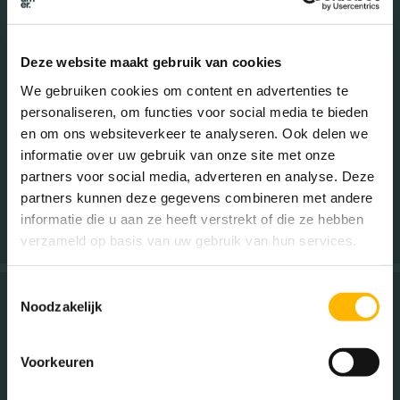
Uitstekend contact met Anja van Ingen ; snelle opvolging
waar nodig. Vooral het begeleiden van de kijkers en het "
Deze website maakt gebruik van cookies
verkopen" van ons huis vanuit het gevoel wat wij hebben
met ons huis, heeft zeer goed gewerkt. Belangrijk is ook de
We gebruiken cookies om content en advertenties te
totstandkoming van de prijs, realistisch en vanuit een
personaliseren, om functies voor social media te bieden
scherp beeld van de doelgroep. Uiteindelijke prijs is
en om ons websiteverkeer te analyseren. Ook delen we
uitstekend en past bij de verwachting van ons. Zeer ervaren
informatie over uw gebruik van onze site met onze
makelaar met uitstekende marktkennis.
partners voor social media, adverteren en analyse. Deze
partners kunnen deze gegevens combineren met andere
Verkoper Sijsjespeergaarde 10
informatie die u aan ze heeft verstrekt of die ze hebben
verzameld op basis van uw gebruik van hun services.
Toestemmingsselectie
Noodzakelijk
Utrecht
Voorkeuren
Ons contact met Beumer Makelaardij was heel positief.
Afspraken werden stipt nagekomen, de diverse stappen van