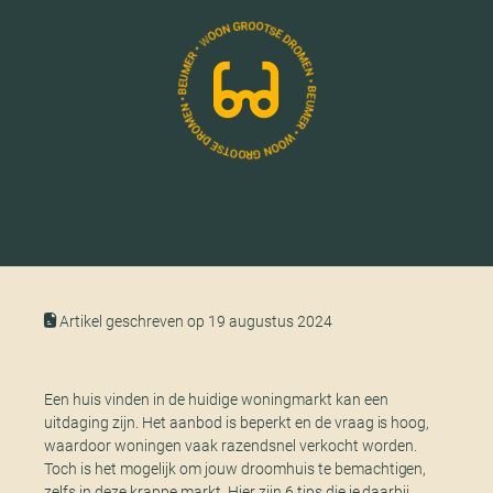
Artikel geschreven op 19 augustus 2024
Een huis vinden in de huidige woningmarkt kan een
uitdaging zijn. Het aanbod is beperkt en de vraag is hoog,
waardoor woningen vaak razendsnel verkocht worden.
Toch is het mogelijk om jouw droomhuis te bemachtigen,
zelfs in deze krappe markt. Hier zijn 6 tips die je daarbij