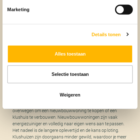
5. Schakel een aankoopmakelaar in
Marketing
Een
aankoopmakelaar
kan je helpen om in deze
competitieve markt een voorsprong te krijgen. Makelaars
zijn vaak als eerste op de hoogte van nieuwe huizen op de
Details tonen
markt, wat je meer kans geeft om een bezichtiging te
regelen. Daarnaast kan een makelaar je adviseren over de
beste aankoopstrategie, waardoor je goed voorbereid bent
Alles toestaan
en sneller kunt handelen.
Selectie toestaan
6. Denk na over nieuwbouw of
verbouwen
Weigeren
Hoewel instapklare woningen populair zijn, kun je ook
overwegen om een nieuwbouwwoning te kopen of een
klushuis te verbouwen. Nieuwbouwwoningen zijn vaak
energiezuiniger en volledig naar eigen wens aan te passen.
Het nadeel is de langere oplevertijd en de kans op loting.
Klushuizen zijn doorgaans minder gewild, waardoor je meer