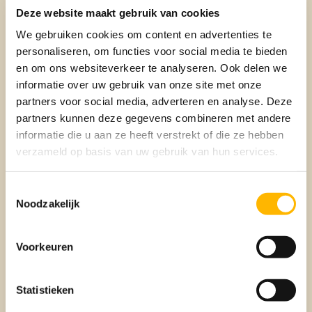
Bedenk van tevoren wat je echt belangrijk vindt in een
Deze website maakt gebruik van cookies
woning. Hoeveel slaapkamers wil je? In welke buurt wil je
wonen? Welke voorzieningen zijn een must? Maak een lijst
We gebruiken cookies om content en advertenties te
van je wensen en eisen, maar wees ook bereid om hier en
personaliseren, om functies voor social media te bieden
daar concessies te doen. Het is in deze markt vaak lastig
en om ons websiteverkeer te analyseren. Ook delen we
om een huis te vinden dat aan al je eisen voldoet, dus
informatie over uw gebruik van onze site met onze
bedenk op voorhand waar je eventueel op kunt inleveren.
partners voor social media, adverteren en analyse. Deze
partners kunnen deze gegevens combineren met andere
informatie die u aan ze heeft verstrekt of die ze hebben
4. Schrijf een persoonlijke
verzameld op basis van uw gebruik van hun services.
motivatiebrief
Toestemmingsselectie
Een motivatiebrief kan een groot verschil maken. Stel jezelf
Noodzakelijk
voor, leg uit waarom je op zoek bent naar een nieuwe
woning, en licht je financiële mogelijkheden toe. Voeg ook
een leuke foto van jezelf (en je gezin) toe. Deze brief kun je
Voorkeuren
meesturen als je een bieding uitbrengt op een woning. Het
persoonlijke tintje kan ervoor zorgen dat je opvalt tussen
andere geïnteresseerden en de gunfactor mee hebt.
Statistieken