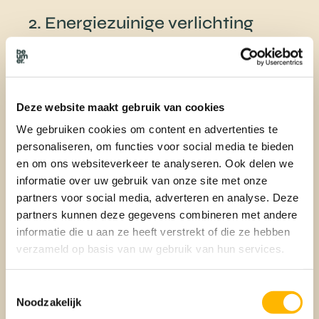
2. Energiezuinige verlichting
Met de kortere dagen, brandt de verlichting vaker in je
woning. Energiezuinige LED-lampen verbruiken veel minder
energie dan traditionele gloeilampen. Bovendien, gaan deze
lampen veel langer mee. Vervang daarom je oude
Deze website maakt gebruik van cookies
gloeilampen door LED-lampen.
We gebruiken cookies om content en advertenties te
personaliseren, om functies voor social media te bieden
3. Slim gebruik van de
en om ons websiteverkeer te analyseren. Ook delen we
informatie over uw gebruik van onze site met onze
thermostaat
partners voor social media, adverteren en analyse. Deze
partners kunnen deze gegevens combineren met andere
Een slimme of een programmeerbare thermostaat helpt je
informatie die u aan ze heeft verstrekt of die ze hebben
om de temperatuur in huis efficiënt te regelen. Zet de
verzameld op basis van uw gebruik van hun services.
thermostaat ‘s nachts en wanneer je niet thuis bent een
paar graden lager. Elke graad lager bespaart je ongeveer 6%
op je energiekosten.
Toestemmingsselectie
Noodzakelijk