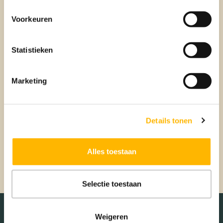
4. Onderhoud van je
Voorkeuren
verwarmingssysteem
Een goed onderhouden verwarmingssysteem werkt
Statistieken
efficiënter en verbruikt minder energie. Laat je
verwarmingsketel daarom regelmatig controleren en
schoonmaken door een professional.
Marketing
Conclusie
Details tonen
Door deze vijf tips op te volgen, kun je op een eenvoudige
manier energie besparen in de winter. Dit is niet alleen goed
Alles toestaan
voor je portemonnee, maar ook voor het milieu.
Selectie toestaan
Weigeren