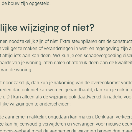
 de bouw zijn opgesteld.
jke wijziging of niet?
en noodzakelijk zijn of niet. Extra steunpilaren om de construct
 veiliger te maken of veranderingen in wet- en regelgeving zijn
 altijd iets aan kan doen. Wel kun je een schadevergoeding eis
arde van je woning laten dalen of afbreuk doen aan de kwaliteit,
en van de woning.
iet noodzakelijk, dan kun je nakoming van de overeenkomst vord
reden dan ook niet kan worden gehandhaafd, dan kun je ook in d
. Dit kan alleen als de wijziging ook daadwerkelijk nadelig voor j
ijke wijzigingen te onderscheiden:
e de aannemer makkelijk ongedaan kan maken. Denk aan verkeerd
e kan hij eenvoudig verwijderen en vervangen voor nieuwe deure
 proces-verbaal moet de aannemer de wijziging binnen drie ma