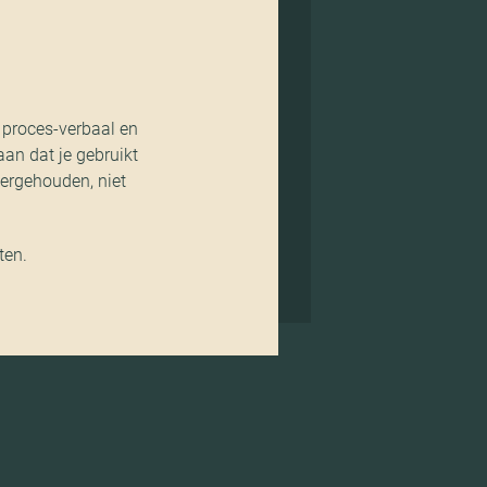
t proces-verbaal en
aan dat je gebruikt
tergehouden, niet
ten.