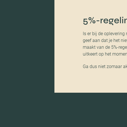
5%-regeli
Is er bij de opleverin
geef aan dat je het ni
maakt van de 5%-regel
uitkeert op het moment
Ga dus niet zomaar akk