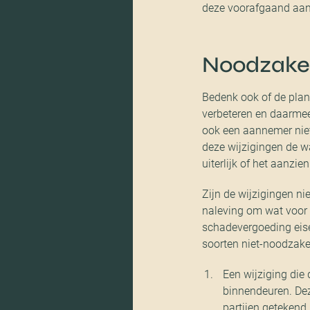
deze voorafgaand aan
Noodzakeli
Bedenk ook of de plann
verbeteren en daarmee
ook een aannemer niet
deze wijzigingen de wa
uiterlijk of het aanzi
Zijn de wijzigingen n
naleving om wat voor 
schadevergoeding eisen
soorten niet-noodzakel
Een wijziging di
binnendeuren. Dez
partijen getekend