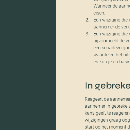
Wanneer de aannem
eisen.
Een wijziging die 
aannemer de verkee
Een wijziging die
bijvoorbeeld de ve
een schadevergoed
waarde en het uit
en kun je op basi
In gebreke
Reageert de aannemer h
aannemer in gebreke s
kans geeft te reageren 
wijzigingen graag opge
start op het moment da