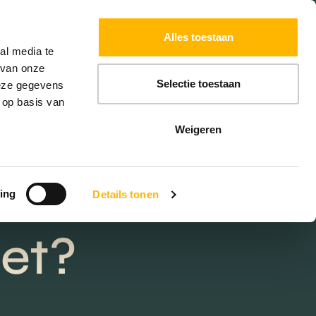
Powered by
Translate
Alles toestaan
W
HYPOTHEKEN
EXTRA DIENSTEN
al media te
 van onze
Selectie toestaan
deze gegevens
 op basis van
Weigeren
ing
Details tonen
iet?