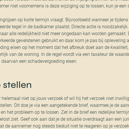
er niet voornemens is deze wijziging op te lossen, kun je een
ingrijpen op korte termijn vraagt. Bijvoorbeeld wanneer je tijden
rde tegel in de badkamer plaatst. Directe actie is noodzakelijk.
 naar alle redelijkheid niet meer ongedaan kan worden gemaakt.
rkeerde gevelstenen gebruikt en daar kom je pas bij oplevering a
ing eisen op het moment dat het afbreuk doet aan de kwaliteit, 
erlijk van de woning. In de regel wordt via een taxateur de waa
s daarvan een schadevergoeding eisen.
 stellen
elemaal niet op jouw verzoek of wil hij het verzoek niet inwilli
tellen. Dit doe je via een aangetekende brief, waarmee je de aa
en het probleem op te lossen. Zet in de brief een redelijke termij
lost ziet. Geef ook aan dat je de situatie overdraagt aan een jur
t de aannemer nog steeds besluit niet te reageren op je verzoek