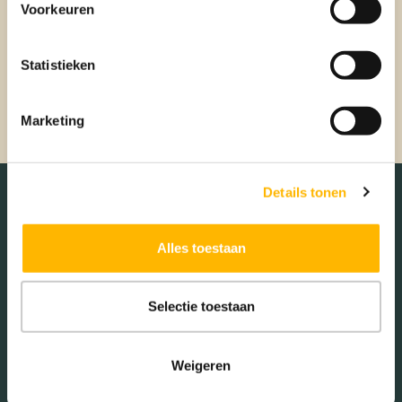
gebouwd. Dit is dus een goed moment om vast te leggen
Voorkeuren
wat gemeenten mogen doen om de eigen inwoners een
extra kans te bieden op de lokale huizenmarkt. De
kabinetsplannen moeten nog goedgekeurd worden, maar
Statistieken
het plan om meer woningen te bouwen zal in politiek Den
Haag ongetwijfeld een breed draagvlak krijgen.
Marketing
Details tonen
Alles toestaan
Selectie toestaan
Weigeren