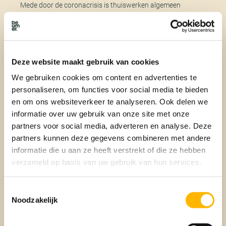
Mede door de coronacrisis is thuiswerken algemeen
geaccepteerd. Hierdoor zijn werknemers vaker bereid om
verder van hun werkplek te wonen. Dankzij het thuiswerken
kan het woon-werkverkeer worden beperkt tot slechts
enkele dagen per week wat te overzien is. Voor vijf dagen in
de week zou een grotere afstand tot de werkplek een veel
Deze website maakt gebruik van cookies
groter bezwaar zijn. Huiseigenaren in de Randstad kunnen
We gebruiken cookies om content en advertenties te
hun huis vaak met grote overwaarden verkopen en dit weer
personaliseren, om functies voor social media te bieden
besteden buiten de Randstad. Met extra kapitaal achter de
hand kunnen ze de lokale concurrenten overbieden. Dit kan
en om ons websiteverkeer te analyseren. Ook delen we
voor nieuwbouw deels worden voorkomen met de
informatie over uw gebruik van onze site met onze
voorrangsregeling.
partners voor social media, adverteren en analyse. Deze
partners kunnen deze gegevens combineren met andere
informatie die u aan ze heeft verstrekt of die ze hebben
Het nieuwe kabinet wil 100.000
verzameld op basis van uw gebruik van hun services.
huizen per jaar laten bouwen
Toestemmingsselectie
Het nieuwe kabinet heeft de plannen gepresenteerd voor de
Noodzakelijk
toekomst. Om het probleem van het woningtekort in te
dammen, moeten er jaarlijks 100.000 huizen bij worden