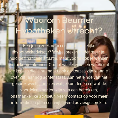
Waarom Beumer
Hypotheken Utrecht?
Ben je op zoek naar een onafhankelijke
hypotheekadviseur? We bespreken onder meer je
huidige financiële situatie, maar vooral ook je wensen
en toekomstplannen. Omdat we zeker willen weten dat
de keuzes die je nu maakt ook de keuzes zijn waar je
over vijf jaar nog achter staat. Aan het einde van het
gesprek weet jij precies wat je kunt lenen en wat de
voordelen voor jou zijn van een betrokken,
onafhankelijke adviseur. Neem contact op voor meer
informatie en plan een vrijblijvend adviesgesprek in.