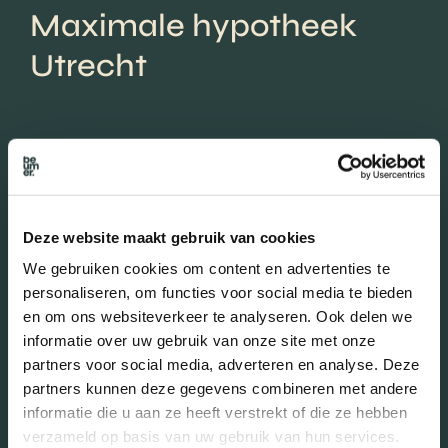
Maximale hypotheek
Utrecht
Plan voor een precieze berekening een afspraak in met de
hypotheekadviseurs van Beumer Hypotheken. Wij vergelijken
30+ geldverstrekkers voor jou zodat je de juiste keuze kunt
maken op basis van rente én voorwaarden. Je kiest zelf hoe dit
Deze website maakt gebruik van cookies
gesprek plaatsvindt: op kantoor, als videochat- of als
We gebruiken cookies om content en advertenties te
belafspraak!
personaliseren, om functies voor social media te bieden
en om ons websiteverkeer te analyseren. Ook delen we
informatie over uw gebruik van onze site met onze
partners voor social media, adverteren en analyse. Deze
partners kunnen deze gegevens combineren met andere
AFSPRAAK MAKEN
informatie die u aan ze heeft verstrekt of die ze hebben
verzameld op basis van uw gebruik van hun services.