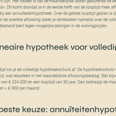
t zijn. Het nadeel is dat de maandelijkse lasten gedurende de ee
zijn. Dit komt doordat je in de eerste helft van de looptijd meer af
j een annuïteitenhypotheek. Over de gehele looptijd gezien is d
r de snellere aflossing dalen je rentelasten namelijk over de voll
 bestand bent tegen mogelijke dalingen in de woningprijzen.
ineaire hypotheek voor volled
tijd los je de volledige hypotheekschuld af. De hypotheekschul
ijd, wat resulteert in het maandelijkse aflossingsbedrag. Stel bij
van € 324.000 en een looptijd van 30 jaar. Dan bedraagt de maan
n = € 900 per maand.
 beste keuze: annuïteitenhypo