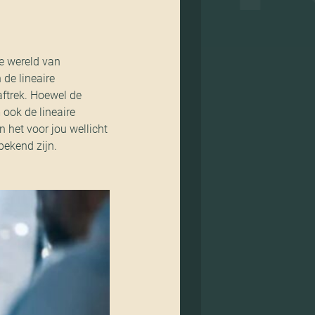
de wereld van
de lineaire
ftrek. Hoewel de
ook de lineaire
 het voor jou wellicht
 bekend zijn.