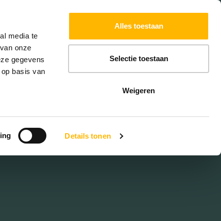
Powered by
Translate
Alles toestaan
W
HYPOTHEKEN
EXTRA DIENSTEN
al media te
 van onze
Selectie toestaan
deze gegevens
 op basis van
van
Weigeren
ing
Details tonen