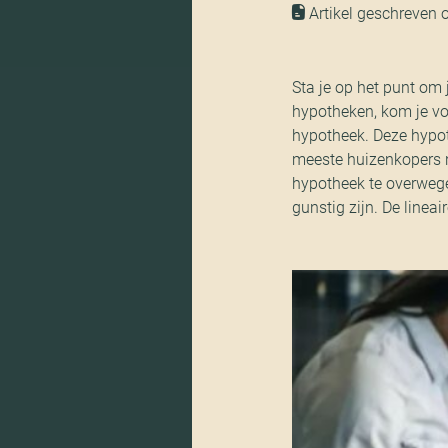
Artikel geschreven 
Sta je op het punt om 
hypotheken, kom je vo
hypotheek. Deze hypo
meeste huizenkopers n
hypotheek te overwegen
gunstig zijn. De lineai