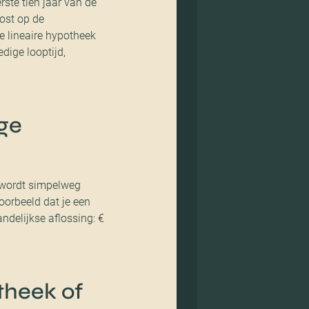
rste tien jaar van de
lost op de
e lineaire hypotheek
edige looptijd,
ige
d wordt simpelweg
voorbeeld dat je een
delijkse aflossing: €
theek of